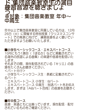
ト 集団音楽教室生の演目 
練習音源を聴きましょ
う！
※対象：集団音楽教室 年中〜
中高生
年中以上で集団音楽教室に所属している方は、12月
26日（火）に開催する特別授業『クリスマスコンサ
ート』での発表に向けて、練習音源をよく聴いてい
ただきますようお願いいたします。
■小学生ベーシックコース・エキスパートコース
10月にもう1演目（『ぽるか』などに掲載されてい
る海外の民謡による曲集）の楽譜や音源を配信いた
します。
それまでの間、現在配信されている『キリエ』の音
源をたくさんお聴きください。
＜パート分け＞
・小学生ベーシックコース生：表紙に記載されてい
るパート
・エキスパートコース 小学生：Bパート
・エキスパートコース 中高生：別途パートをお伝え
します。まずは「ABパート合同」の音源をお聴きく
ださい。
■年中長コース
音源・楽譜ともに出揃っています。現在配信・配付
されているものをご確認ください。