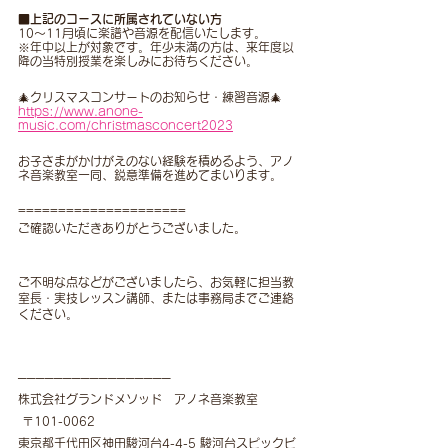
■上記のコースに所属されていない方
10〜11月頃に楽譜や音源を配信いたします。
※年中以上が対象です。年少未満の方は、来年度以
降の当特別授業を楽しみにお待ちください。
🎄クリスマスコンサートのお知らせ・練習音源🎄
https://www.anone-
music.com/christmasconcert2023
お子さまがかけがえのない経験を積めるよう、アノ
ネ音楽教室一同、鋭意準備を進めてまいります。
=====================
ご確認いただきありがとうございました。
ご不明な点などがございましたら、お気軽に担当教
室長・実技レッスン講師、または事務局までご連絡
ください。
─────────────────
株式会社グランドメソッド　アノネ音楽教室
 〒101-0062
東京都千代田区神田駿河台4-4-5 駿河台スピックビ