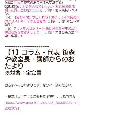
学6年生 ※ご家族のお子さまも受講可能）
column
【3】
2023年度 個人実技レッスン 発表会 参加要
項・お問い合わせについて
（対象：個人実技レッス
ン）
【4】
【経験不問】プロと共演！オペラ『不思議の国
のアリス』キッズ参加者募集
（対象：小学1年生〜大
学生）
【5】
クリスマスコンサート 集団音楽教室生の演目 
練習音源を聴きましょう！
（対象：集団音楽教室 年
中〜中高生）
=====================
【1】コラム - 代表 笹森
や教室長・講師からのお
たより
※対象：全会員
皆さまへのおたよりです。ぜひご一読ください。
・笹森壮大（アノネ音楽教室 代表）によるコラム
https://www.anone-music.com/post/column-
202309a