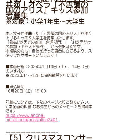
共演！オペラ『不思議の
国のアリス』キッズ参加
者募集
※対象：小学1年生〜大学生
木下牧子が作曲した『不思議の国のアリス』を作り
上げるキッズ＆大学生を募集いたします。
「歌&お芝居での参加（合唱部門）」「お芝居だけ
の参加（キャスト部門）」から選択可能です。
未経験の方も、自信を持って舞台に立てるよう、ス
タッフがサポートいたします！
■本番日程：2024年1月13日（土）、14日（日）
のいずれか
※2023年11〜12月に事前練習を行います
■申込締切
10月20日（金）19:00
詳細については、下記のページよりご覧ください。
♪ 本企画の担当 なお先生からのメッセージも掲載中
です♪
https://www.anone-
music.com/post/alice2401
=====================
【5】クリスマスコンサー