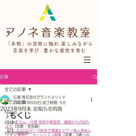
「本物」の芸術に触れ 楽しみながら
音楽を学び 豊かな感性を育む
記事
全ての記事
広報 株式会社グランドメソッド
全ての記事
2023年9月30日
読了時間: 5分
2023年9月末 お知らせ内容
News
♪もくじ
【1】
コラム - 代表 笹森や教室長・講師からのおた
Event
より
（対象：全会員）
【2】
【10/3(火) 19時まで募集】ピアノ個人実技レ
information
ッスン 無料モニターレッスン開催
（対象：3歳～小