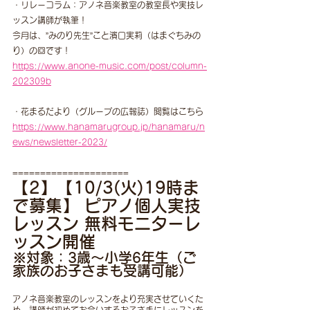
・リレーコラム：アノネ音楽教室の教室長や実技レ
ッスン講師が執筆！
今月は、”みのり先生”こと濱口実莉（はまぐちみの
り）の回です！
https://www.anone-music.com/post/column-
202309b
・花まるだより（グループの広報誌）閲覧はこちら 
https://www.hanamarugroup.jp/hanamaru/n
ews/newsletter-2023/
=====================
【2】【10/3(火)19時ま
で募集】 ピアノ個人実技
レッスン 無料モニターレ
ッスン開催
※対象：3歳～小学6年生（ご
家族のお子さまも受講可能）
アノネ音楽教室のレッスンをより充実させていくた