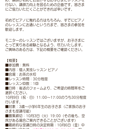
め、講師が初めてお会いするお子さまにレッスンを
行ない、講師力向上を図るための企画です。皆さま
にご協力いただくことができれば幸いです。
初めてピアノに触れる方はもちろん、すでにピアノ
のレッスンにお通いという方まで、皆さまの参加を
歓迎します。
モニターのレッスンではございますが、お子さまに
とって実りある経験となるよう、尽力いたします。
ご興味のある方は、下記の概要をご確認ください。
【概要】
■参加費：無料
■内容：個人実技レッスン ピアノ
■会場：お茶の水校
■レッスン時間：30分程度
■レッスン回数：1回
■日時：後述のフォームより、ご希望の時間帯をご
選択ください。
10月9日（祝・日）11:00〜17:00のうち30分程度
行います。
■対象：3歳～小学6年生のお子さま（ご家族のお子
さまも受講可能）
■募集締切：10月3日（火）19:00（その後も、空
席がある場合ご案内できることがございます）
■最終的な受講日時の決定時期：10月6日（金）中