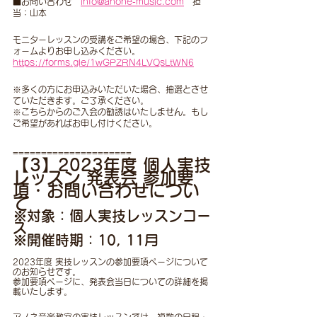
■お問い合わせ　
info@anone-music.com
　担
当：山本
モニターレッスンの受講をご希望の場合、下記のフ
ォームよりお申し込みください。
https://forms.gle/1wGPZRN4LVQsLtWN6
※多くの方にお申込みいただいた場合、抽選とさせ
ていただきます。ご了承ください。
※こちらからのご入会の勧誘はいたしません。もし
ご希望があればお申し付けください。
=====================
【3】2023年度 個人実技
レッスン 発表会 参加要
項・お問い合わせについ
て
※対象：個人実技レッスンコー
ス
※開催時期：10, 11月
2023年度 実技レッスンの参加要項ページについて
のお知らせです。
参加要項ページに、発表会当日についての詳細を掲
載いたします。