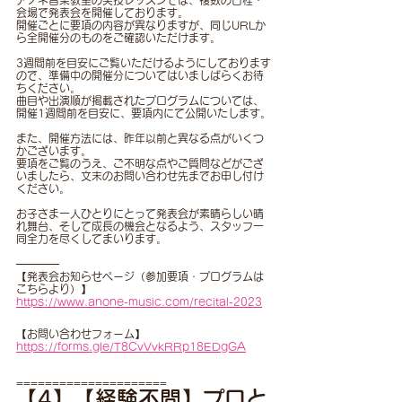
アノネ音楽教室の実技レッスンでは、複数の日程・
会場で発表会を開催しております。
開催ごとに要項の内容が異なりますが、同じURLか
ら全開催分のものをご確認いただけます。
3週間前を目安にご覧いただけるようにしております
ので、準備中の開催分についてはいましばらくお待
ちください。
曲目や出演順が掲載されたプログラムについては、
開催1週間前を目安に、要項内にて公開いたします。
また、開催方法には、昨年以前と異なる点がいくつ
かございます。
要項をご覧のうえ、ご不明な点やご質問などがござ
いましたら、文末のお問い合わせ先までお申し付け
ください。
お子さま一人ひとりにとって発表会が素晴らしい晴
れ舞台、そして成長の機会となるよう、スタッフ一
同全力を尽くしてまいります。
━━━━
【発表会お知らせページ（参加要項・プログラムは
こちらより）】
https://www.anone-music.com/recital-2023
【お問い合わせフォーム】
https://forms.gle/T8CvVvkRRp18EDgGA
=====================
【4】【経験不問】プロと