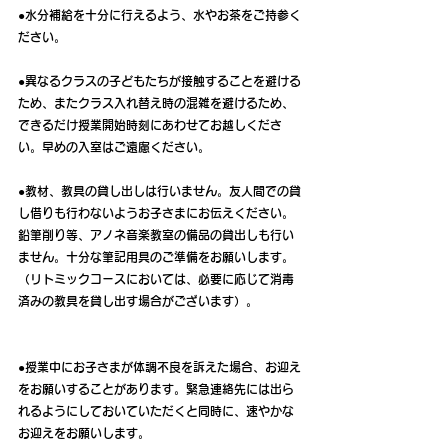
●水分補給を十分に行えるよう、水やお茶をご持参く
ださい。
●異なるクラスの子どもたちが接触することを避ける
ため、またクラス入れ替え時の混雑を避けるため、
できるだけ授業開始時刻にあわせてお越しくださ
い。早めの入室はご遠慮ください。
●教材、教具の貸し出しは行いません。友人間での貸
し借りも行わないようお子さまにお伝えください。
鉛筆削り等、アノネ音楽教室の備品の貸出しも行い
ません。十分な筆記用具のご準備をお願いします。
（リトミックコースにおいては、必要に応じて消毒
済みの教具を貸し出す場合がございます）。
●授業中にお子さまが体調不良を訴えた場合、お迎え
をお願いすることがあります。緊急連絡先には出ら
れるようにしておいていただくと同時に、速やかな
お迎えをお願いします。