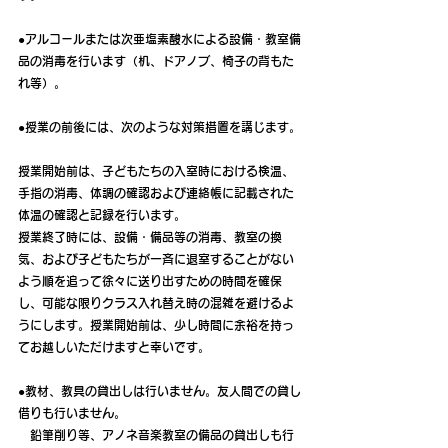
●アルコールまたは次亜塩素酸水による設備・教室備
品の消毒を行います（机、ドアノブ、椅子の背もた
れ等）。
●授業の前後には、次のような対策措置を講じます。
授業開始前は、子どもたちの入室時における検温、
手指の消毒、体調の確認および連絡帳に記載された
体温の確認と記録を行います。
授業終了時には、設備・備品等の消毒、教室の換
気、および子どもたちが一斉に退室することがない
よう順を追って徐々に送り出すための時間を確保
し、可能な限りクラス入れ替え時の混雑を避けるよ
うにします。授業開始前は、少し時間に余裕を持っ
てお越しいただけますと幸いです。
●教材、教具の貸出しは行いません。友人間での貸し
借りも行いません。
　鉛筆削り等、アノネ音楽教室の備品の貸出しも行