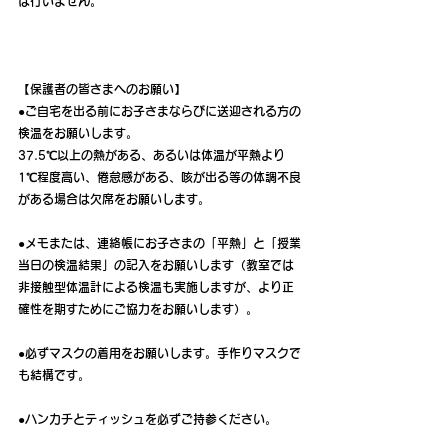
は行いません。
【保護者の皆さまへのお願い】
●ご自宅を出る前にお子さまならびに送迎される方の
検温をお願いします。
37.5℃以上の熱がある、あるいは体温が平熱より
1℃程度高い、倦怠感がある、咳が出る等の体調不良
がある場合は欠席をお願いします。
●メモまたは、連絡帳にお子さまの「平熱」と「授業
当日の検温結果」の記入をお願いします（教室では
非接触型体温計による検温も実施しますが、より正
確性を期すためにご協力をお願いします）。
●必ずマスクの着用をお願いします。手作りマスクで
も結構です。
●ハンカチとティッシュを必ずご持参ください。