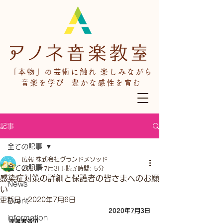
「本物」の芸術に触れ 楽しみながら
音楽を学び 豊かな感性を育む
記事
全ての記事
広報 株式会社グランドメソッド
全ての記事
2020年7月3日
読了時間: 5分
感染症対策の詳細と保護者の皆さまへのお願
News
い
更新日：
2020年7月6日
Event
2020年7月3日
information
保護者各位