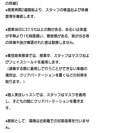
の詳細】
●授業再開2週間前より、スタッフの検温および体調
管理を徹底します。
●授業当日に37.5℃以上の熱がある、あるいは体温
が平熱より1℃程度高い、倦怠感がある、咳が出る等
の体調不良が確認された者は勤務しません。
●集団音楽教室では、授業中、スタッフはマスクおよ
びフェイスシールドを着用します。
（演奏する際に着用して行うことができない楽器の
場合は、クリアパーテーションを置くなどの対策を
取ります。）
●個人実技レッスンでは、スタッフはマスクを着用
し、子どもの間にクリアパーテーションを置きま
す。
●原則として、講師は近距離での対面指導を行いませ
ん。