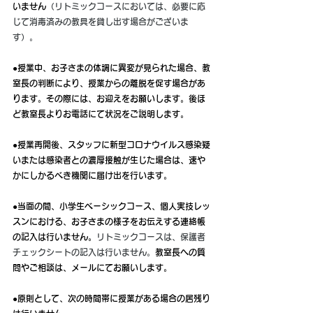
いません
（リトミックコースにおいては、必要に応
じて消毒済みの教具を貸し出す場合がございま
す）。
●授業中、お子さまの体調に異変が見られた場合、教
室長の判断により、授業からの離脱を促す場合があ
ります。その際には、お迎えをお願いします。後ほ
ど教室長よりお電話にて状況をご説明します。
●授業再開後、スタッフに新型コロナウイルス感染疑
いまたは感染者との濃厚接触が生じた場合は、速や
かにしかるべき機関に届け出を行います。
●当面の間、小学生ベーシックコース、個人実技レッ
スンにおける、お子さまの様子をお伝えする連絡帳
の記入は行いません。
リトミックコースは、保護者
チェックシートの記入は行いません。
教室長への質
問やご相談は、メールにてお願いします。
●原則として、次の時間帯に授業がある場合の居残り