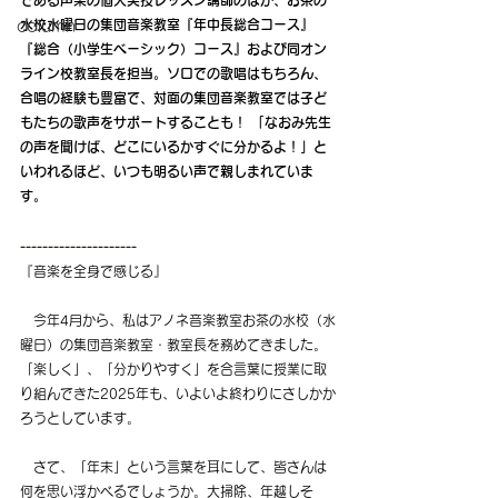
である声楽の個人実技レッスン講師のほか、お茶の
水校水曜日の集団音楽教室『年中長総合コース』
column
『総合（小学生ベーシック）コース』および同オン
ライン校教室長を担当。ソロでの歌唱はもちろん、
合唱の経験も豊富で、対面の集団音楽教室では子ど
もたちの歌声をサポートすることも！ 「なおみ先生
の声を聞けば、どこにいるかすぐに分かるよ！」と
いわれるほど、いつも明るい声で親しまれていま
す。
---------------------
『
音楽を全身で感じる
』
　今年4月から、私はアノネ音楽教室お茶の水校（水
曜日）の集団音楽教室・教室長を務めてきました。
「楽しく」、「分かりやすく」を合言葉に授業に取
り組んできた2025年も、いよいよ終わりにさしかか
ろうとしています。
　さて、「年末」という言葉を耳にして、皆さんは
何を思い浮かべるでしょうか。大掃除、年越しそ