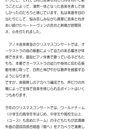
いうこと、それでも同じ言葉を同じ方向を向いて歌
うことによって、渾然一体となった音楽を表して欲
しかったのだろうと感じています。私は楽譜を目の
当たりにして、悩み苦しみながら真摯に音楽と向き
あい続けたベートーヴェンの苦労と熱意が垣間見
え、心を打たれました。
　アノネ音楽教室のクリスマスコンサートでは、オ
ーケストラの音の振動によって迫力のある響きが体
感できます。普段ピアノ伴奏で歌っている子どもた
ちも、本番でオーケストラの迫力や身体に伝わる振
動を感じ取って、自然と伸びやかな歌声を披露する
ようになります。
ですが、楽器無しのアカペラ編成でも、声だけの共
鳴によって全身で音楽を感じられるポイントはいく
つもあります。
今年のクリスマスコンサートでは、ワールドチーム
（小学生の高学年をはじめ、中学生や高校生以上
（ユース）も含めたチーム）の子どもたちが武満徹
作曲の混成四部合唱曲『島へ』をアカペラで演奏し