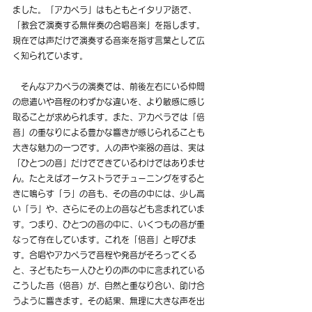
ました。「アカペラ」はもともとイタリア語で、
「教会で演奏する無伴奏の合唱音楽」を指します。
現在では声だけで演奏する音楽を指す言葉として広
く知られています。
　そんなアカペラの演奏では、前後左右にいる仲間
の息遣いや音程のわずかな違いを、より敏感に感じ
取ることが求められます。
また、アカペラでは「倍
音」の重なりによる豊かな響きが感じられることも
大きな魅力の一つです。人の声や楽器の音は、実は
「ひとつの音」だけでできているわけではありませ
ん。たとえばオーケストラでチューニングをすると
きに鳴らす「ラ」の音も、その音の中には、少し高
い「ラ」や、さらにその上の音なども含まれていま
す。つまり、ひとつの音の中に、いくつもの音が重
なって存在しています。これを「倍音」と呼びま
す。合唱やアカペラで音程や発音がそろってくる
と、子どもたち一人ひとりの声の中に含まれている
こうした音（倍音）が、自然と重なり合い、助け合
うように響きます。その結果、無理に大きな声を出