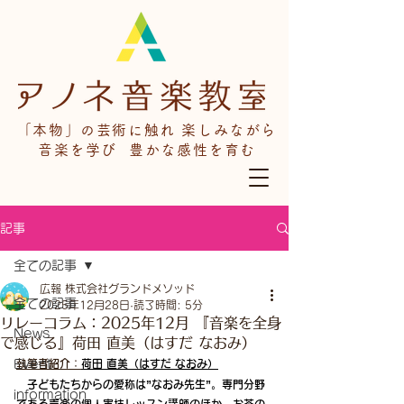
「本物」の芸術に触れ 楽しみながら
音楽を学び 豊かな感性を育む
記事
全ての記事
広報 株式会社グランドメソッド
全ての記事
2025年12月28日
読了時間: 5分
リレーコラム：2025年12月 『音楽を全身
News
で感じる』荷田 直美（はすだ なおみ）
Event
執筆者紹介：
荷田 直美（はすだ なおみ）
　子どもたちからの愛称は”なおみ先生”。専門分野
information