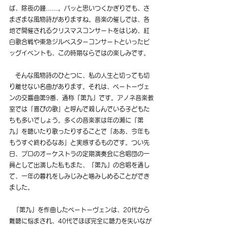
ば、除夜の鐘......。パッと思いつくかぎりでも、さ
まざまな風物詩がありますね。音楽の催しでは、各
地で開催されるクリスマスコンサートをはじめ、紅
白歌合戦や東急ジルベスターコンサートといったビ
ッグイベントも、この時期ならではの楽しみです。
　そんな風物詩のひとつに、私の人生と切っても切
り離せない名曲があります。それは、ベートーヴェ
ンの交響曲第9番、通称『第九』です。アノネ音楽教
室では「喜びの歌」と呼んで親しんでいる子どもた
ちも多いでしょう。多くの音楽家は年の瀬に『第
九』を聴いたり歌ったりすることで「ああ、今年も
もうすぐ終わるなあ」と実感するものです。つい先
日、プロのオーケストラの定期演奏会に合唱団の一
員として出演した私もまた、『第九』の合唱を通し
て、一年の暮れをしみじみと噛みしめることができ
ました。
  『第九』を作曲したベートーヴェンは、20代から
難聴に悩まされ、40代でほぼ完全に聴力を失いなが