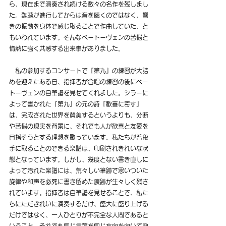
ら、現在まで演奏され続ける数々の名作を残しまし
た。難聴が進行してからは音を聴くのではなく、響
きの振動を身体で感じ取ることで作曲していた、と
もいわれています。そんなベートーヴェンの苦悩と
情熱に強く共感する出来事がありました。
　私の参加するコンサートで『第九』の練習が大詰
めを迎えたある日、指揮者が合唱の練習の後にベー
トーヴェンの自筆譜を見せてくれました。シラーに
よって書かれた『第九』の元の詩『歓喜に寄す』
は、完成された世界を賛美するというよりも、分断
や苦悩の現実を背景に、それでも人が歓喜と友愛を
目指そうとする理想を歌っています。私たちが普段
手に取ることのできる楽譜は、印刷されきれいな状
態となっています。しかし、幾度とない書き直しに
よって汚れた楽譜には、荒々しい筆跡で思いついた
旋律や和声を必死に書き留めた痕跡が生々しく残さ
れています。指揮者は自筆譜を見せることで、私た
ちにただきれいに演奏するだけ、盛大に盛り上げる
だけではなく、一人ひとりが不完全な人間であると