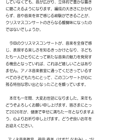
していなくても、音が広がり、立体的で豊かな響き
に聴こえるようになります。
編成の大きさにかかわ
らず、音や音楽を体で感じる経験ができることが、
クリスマスコンサートのさらなる醍醐味になったの
ではないでしょうか。
　今回のクリスマスコンサートが、音楽を全身で感
じ、表現する楽しさを知るきっかけとなり、子ども
たち一人ひとりにとって新たな音楽の魅力を発見す
る機会となっていれば、これほど嬉しいことはあり
ません。アノネ音楽教室に通ってくださっているす
べての子どもたちにとって、このコンサートが心に
残る特別な思い出となったことを願っています。
　本年も一年間、大変お世話になりました。来年も
どうぞよろしくお願い申し上げます。皆さまにとっ
て2026年が、健康で幸せに満ちた一年となりますよ
う、心よりお祈り申し上げます。どうぞ良いお年を
お迎えください。
アノネ音楽教室　荷田 直美（はすだ なおみ）-  ”な