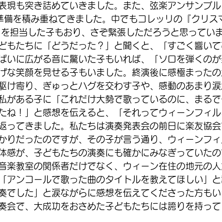
表現も突き詰めていきました。また、弦楽アンサンブル
準備を積み重ねてきました。中でもコレッリの『クリス
ロを担当した子もおり、さぞ緊張しただろうと思ってい
どもたちに「どうだった？」と聞くと、「すごく響いて
ぱいに広がる音に驚いた子もいれば、「ソロを弾くのが
げな笑顔を見せる子もいました。終演後に感極まったの
駆け寄り、ぎゅっとハグを交わす子や、感動のあまり涙
私がある子に「これだけ大勢で歌っているのに、まるで
たね！」と感想を伝えると、「それってウィーンフィル
返ってきました。私たちは演奏発表会の前日に楽友協会
かりだったのですが、その子が言う通り、ウィーンフィ
体感が、子どもたちの演奏にも確かにみなぎっていたの
音楽教室の関係者だけでなく、ウィーン在住の地元の人
「アンコールで歌った曲のタイトルを教えてほしい」と
奏でした」と涙ながらに感想を伝えてくださった方もい
奏会で、大成功をおさめた子どもたちには誇りを持って