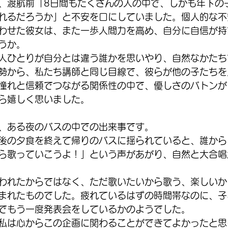
、渡航前「8日間もたくさんの人の中で、しかも年下の
れるだろうか」と不安を口にしていました。個人的な不
わせた彼女は、また一歩人間力を高め、自分に自信が持
うか。
人ひとりが自分とは違う誰かを思いやり、自然なかたち
勢から、私たち講師と同じ目線で、彼らが他の子たちを
憧れと信頼でつながる関係性の中で、優しさのバトンが
ら嬉しく思いました。
、ある夜のバスの中での出来事です。
後の夕食を終えて帰りのバスに揺られていると、誰から
ら歌っていこうよ！」という声があがり、自然と大合唱
われたからではなく、ただ歌いたいから歌う、楽しいか
まれたものでした。疲れているはずの時間帯なのに、子
でもう一度発表会をしているかのようでした。
私は心からこの企画に関わることができてよかったと思