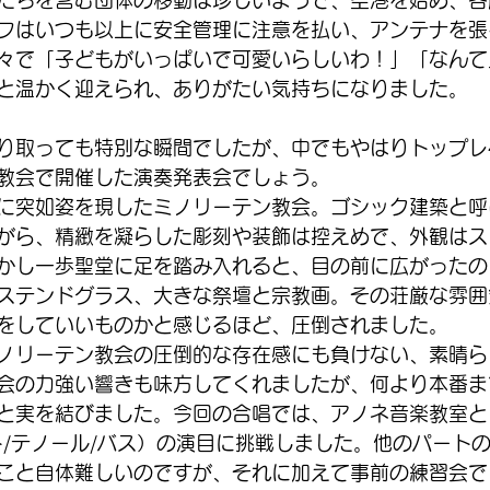
たちを含む団体の移動は珍しいようで、空港を始め、各
フはいつも以上に安全管理に注意を払い、アンテナを張
々で「子どもがいっぱいで可愛いらしいわ！」「なんて
と温かく迎えられ、ありがたい気持ちになりました。
り取っても特別な瞬間でしたが、中でもやはりトップレ
教会で開催した演奏発表会でしょう。
に突如姿を現したミノリーテン教会。ゴシック建築と呼
がら、精緻を凝らした彫刻や装飾は控えめで、外観はス
かし一歩聖堂に足を踏み入れると、目の前に広がったの
ステンドグラス、大きな祭壇と宗教画。その荘厳な雰囲
をしていいものかと感じるほど、圧倒されました。
ノリーテン教会の圧倒的な存在感にも負けない、素晴ら
会の力強い響きも味方してくれましたが、何より本番ま
と実を結びました。今回の合唱では、アノネ音楽教室と
ト/テノール/バス）の演目に挑戦しました。他のパート
こと自体難しいのですが、それに加えて事前の練習会で