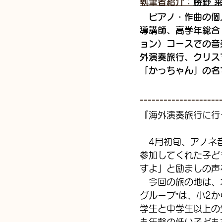
執筆者紹介：
勝野 
ピアノ・作曲の個
導講師、高学年総合
ョン）コースでの音
外演奏旅行、クリス
「かっちゃん」の名
--------------------
『海外演奏旅行に行
　4月初旬、アノネ
参加してくれた子ど
すよ」と励ましの声
　今回の旅の地は、
グループ”は、小2
学生と中学生以上の