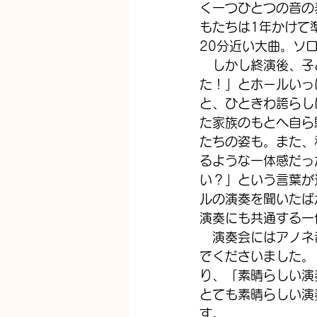
く一つひとつの音の
もたちは1年かけて
20分近い大曲。ソ
　しかし終演後、子
た！」とホールいっ
と、ひときわ誇らし
た家族のもとへ自ら
たちの姿も。また、
るような一体感だっ
い？」という言葉が
ルの演奏を聞いたば
演奏にも共通する一
　演奏会にはアノネ
でくださいました。
り、「素晴らしい演
とても素晴らしい演
す。