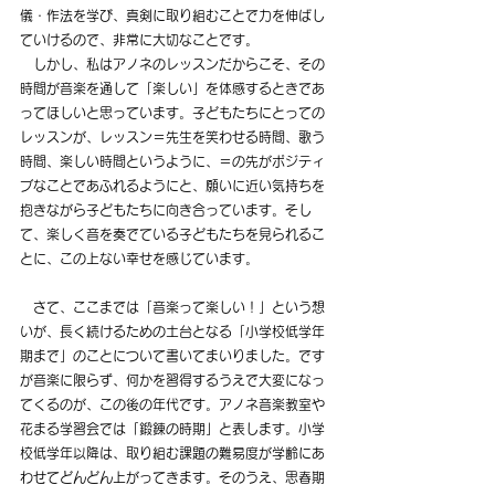
儀・作法を学び、真剣に取り組むことで力を伸ばし
ていけるので、非常に大切なことです。
　しかし、私はアノネのレッスンだからこそ、その
時間が音楽を通して「楽しい」を体感するときであ
ってほしいと思っています。子どもたちにとっての
レッスンが、レッスン＝先生を笑わせる時間、歌う
時間、楽しい時間というように、＝の先がポジティ
ブなことであふれるようにと、願いに近い気持ちを
抱きながら子どもたちに向き合っています。そし
て、楽しく音を奏でている子どもたちを見られるこ
とに、この上ない幸せを感じています。
　さて、ここまでは「音楽って楽しい！」という想
いが、長く続けるための土台となる「小学校低学年
期まで」のことについて書いてまいりました。です
が音楽に限らず、何かを習得するうえで大変になっ
てくるのが、この後の年代です。アノネ音楽教室や
花まる学習会では「鍛錬の時期」と表します。小学
校低学年以降は、取り組む課題の難易度が学齢にあ
わせてどんどん上がってきます。そのうえ、思春期