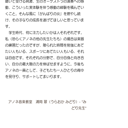
聴いて受ける刺激、生のオーケストラの演奏への感
動、こういった実体験を伴う感動の経験を積んでい
くこと。そんな風に「がんばりの炎」を燃やし続
け、その子なりの成長を遂げてほしいと思っていま
す。
　学生時代、何に注力したいかは人それぞれです。
私（恐らくアノネの他の先生たちも）の場合は楽器
の練習だったのですが、限られた時間を勉強にあて
たい人もいる、スポーツにあてたい人もいる、それ
は自由です。それぞれの分野で、自分自身と向き合
い、自分の最大限の力を伸ばせますように。今後も
アノネの一員として、子どもたち一人ひとりの背中
を見守り、サポートしてまいります。
アノネ音楽教室　浦岡 翠（うらおか みどり）- ”み
どり先生”