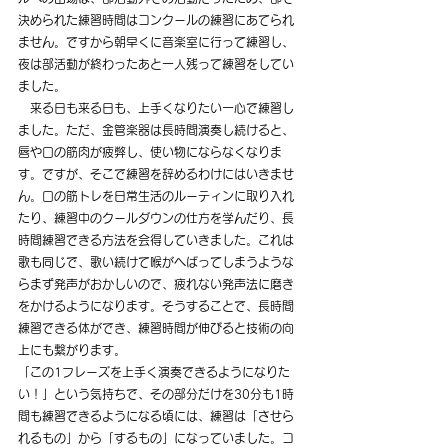
決められた練習時間はコンクールの練習にあてられ
ません。ですから朝早くに音楽室に行って練習し、
夜は部活動が終わったあと一人残って練習をしてい
ました。
　来る日も来る日も、上手くなりたい一心で練習し
ました。ただ、金管楽器は長時間演奏し続けると、
唇や口の筋肉が疲弊し、使い物にならなくなりま
す。ですが、そこで練習を辞めるわけにはいきませ
ん。口の筋トレを日常生活のルーティンに取り入れ
たり、練習中のクールダウンの仕方を学んだり、長
時間練習できる方法を会得していきました。これは
歌も同じで、歌い続けて喉がへばってしまうような
らまず発声がおかしいので、疲れない発声法に磨き
をかけるようになります。そうすることで、長時間
練習できる体ができ、練習時間が伸びると技術の向
上にも繋がります。
「この1フレーズを上手く演奏できるようになりた
い！」という気持ちで、その部分だけを30分も1時
間も練習できるようになる頃には、練習は「させら
れるもの」から「するもの」になっていました。コ