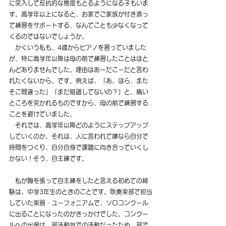
に突入して反抗的な態度もとるようになる子もいま
す。高学年以上になると、お家でご家族が付き添っ
て練習をサポートする、なんてことも少なくなって
くるのではないでしょうか。
　かくいう私も、4歳からピアノを習っていました
が、特に高学年以降は母の前で練習したことはほと
んどありませんでした。理由はあーだこーだと言わ
れたくないから、です。例えば、「あ、ほら、また
そこ間違った」「まだ暗譜してないの？」と、痛い
ところを突かれるものですから、母の前で練習する
ことを避けていました。
　それでは、高学年以降どのようにステップアップ
していくのか。それは、人に言われて嫌なら自分で
時間をつくり、自分自身で課題に向き合っていくし
かない！そう、自主練です。
　私が胸を張って自主練をしたと言える初めての経
験は、中学3年生のときのことです。吹奏楽部で担当
していた楽器・ユーフォニアムで、ソロコンクール
に出ることになったのがきっかけでした。コンクー
ルへの出場は、部活動外での活動だったため、部で