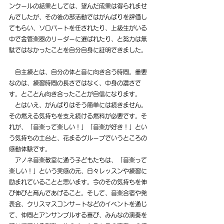
ンクールの結果としては、望んだ成果は得られませ
んでしたが、その後の部活動ではがんばりを評価し
てもらい、ソロパートを任されたり、上級生がいる
中で金管楽器のリーダーに選ばれたり、と努力は無
駄ではなかったことを自分自身に証明できました。
　自主練とは、自分の体と音に向き合う時間。重要
なのは、練習時間の長さではなく、中身の濃さで
す。とことん向き合ったことが自信になります。
　とはいえ、がんばりはそう簡単には続きません。
その燃える気持ちを支え続ける燃料が必要です。そ
れが、「音楽って楽しい！」「音楽が好き！」とい
う気持ちの土台と、花まるグループでいうところの
感動体験です。
　アノネ音楽教室に通う子どもたちは、「音楽って
楽しい！」という実感の元、日々レッスンや練習に
励まれていることと思います。今のその気持ちを伸
び伸びと育んであげること。そして、音楽合宿や発
表会、クリスマスコンサートなどのイベントを通じ
て、仲間とアンサンブルする喜び、みんなの演奏を