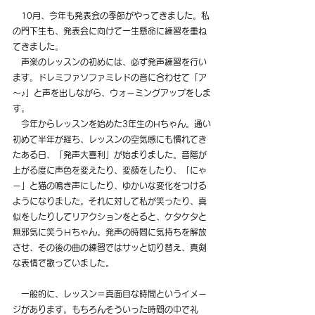
10月、今年も発表会の季節がやってきました。私
の門下生も、発表会に向けて一生懸命に練習を重ね
てきました。
　声楽のレッスンの初めには、必ず発声練習を行い
ます。ドレミファソファミレドの音に合わせて「ア
～♪」と声を出しながら、ウォーミングアップをしま
す。
　今年からレッスンを始めた3年生のHちゃん。通い
初めて半年が経ち、レッスンの空気感にも慣れてき
たある日、「発声大喜利」が始まりました。音階が
上がる度に声色を変えたり、変顔をしたり、「にゃ
ー」と猫の鳴き声にしたり、ゆかいな変化をつける
ようになりました。それに対して私が笑ったり、真
似をしたりしてリアクションをとると、ケタケタと
無邪気に笑うＨちゃん。発声の時間に気持ちを解放
させ、その後の曲の練習ではサッと切り替え、真剣
な表情で歌っていました。
　一般的に、レッスン＝真面目な時間というイメー
ジがあります。もちろんそういった時間の中で礼