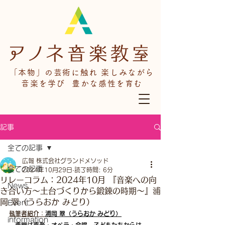
「本物」の芸術に触れ 楽しみながら
音楽を学び 豊かな感性を育む
記事
全ての記事
広報 株式会社グランドメソッド
全ての記事
2024年10月29日
読了時間: 6分
リレーコラム：2024年10月 『音楽への向
News
き合い方～土台づくりから鍛錬の時期～』浦
岡 翠（うらおか みどり）
Event
執筆者紹介：
浦岡 翠（うらおか みどり）
information