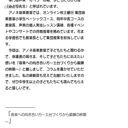
専門は声楽・オペラ・合唱、子どもたちからは
「みどり先生」と呼ばれています。
column
　アノネ音楽教室では、オンライン校土曜日 集団音
楽教室小学生ベーシックコース、同年中長コースの
教室長、声楽の個人実技レッスン講師、各種イベン
トやコンサートでの合唱指導を務めています。花ま
る学習会でも教室長として集団授業を担当していま
す。
　今回は、アノネ音楽教室で子どもたちと関わる中
で、保護者の皆さま、そして子どもたちに伝えたい
想いを『音楽への向き合い方～土台づくりから鍛錬
の時期～』と題しまして、コラムを書かせていただ
きました。私の経験談も交えてお届けいたしますの
で、ぜひ中学生以上の子どもたちにも読んでもらえ
ると嬉しいです。
---------------------
『
音楽への向き合い方～土台づくりから鍛錬の時期
』
～