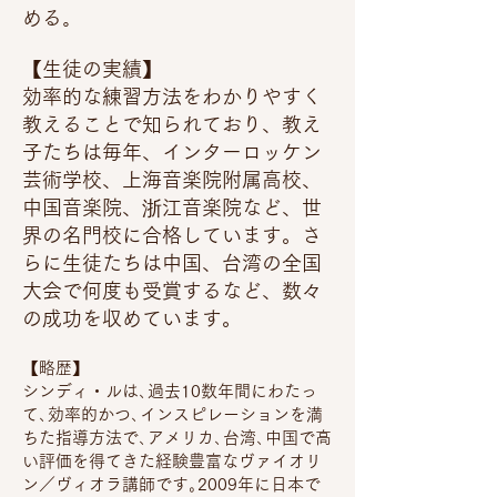
める｡
【生徒の実績】
効率的な練習方法をわかりやすく
教えることで知られており、教え
子たちは毎年、インターロッケン
芸術学校、上海音楽院附属高校、
中国音楽院、浙江音楽院など、世
界の名門校に合格しています。さ
らに生徒たちは中国、台湾の全国
大会で何度も受賞するなど、数々
の成功を収めています。
【略歴】
シンディ・ルは､過去10数年間にわたっ
て､効率的かつ､インスピレーションを満
ちた指導方法で､アメリカ､台湾､中国で高
い評価を得てきた経験豊富なヴァイオリ
ン／ヴィオラ講師です｡2009年に日本で