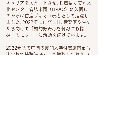
キャリアをスタートさせ､兵庫県立芸術文
化センター管弦楽団（HPAC）に入団し
てからは首席ヴィオラ奏者として活躍し
ました｡2022年に再び来日､音楽家や生徒
たち向けて「知的好奇心を刺激する指
導」をモットーに活動を続けています｡
2022年まで中国の厦門大学付属厦門市音
楽学校で特聘講師として勤務しており､ア
メリカスズキ協会の認定講師でもありま
す｡シンディは個人レッスンの他にも弦楽
アンサンブルの指導やオーケストラ演奏
クラスのコーチも務めており､中国や台湾
における全国大会で何度も受賞していま
す｡生徒たちは毎年､世界中のトップスク
ール､大学､音楽院に進学しています。
シンディは18歳の時にグリフィス大学ク
イーンズランド音楽院で最初の音楽学士
号を取得し､その後渡米､名門オーバリン
音楽院で学士号を取得しました｡そして､