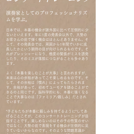
演
奏家としてのプロフェッショナリズ
ムを学ぶ。
日本では、本番の機会が諸外国
に比べて圧倒的に少
ないといえます。年に1度の発表会以外で、大勢の
お客さんの前で弾く機会はほとんどありません。そ
して、その発表会では、周囲から1年間でいかに成
長したかという期待の目が向けられるものです。そ
れがプレッシャーになり、極度の緊張がミスを誘発
したり、そのミスが落胆につながることも多々あり
ます。
よく「本番を楽しむことが大事」と言われますが、
本来は心の余裕があってこそ楽しめるものです。そ
して、その余裕は「慣れ」によってもたらされま
す。余裕があって、初めてユーモアを語ることがで
きるのと同じです。脳科学的にも、本番に強くなる
ことで大事なのは「ファミリア/親しみ」だとされ
ています。
”子どもたちが本番に親しみを持てるように”してあ
げることこそが、このコンサートトレーニングが目
指すことです。楽しめないのはその子の性質のせい
ではなく、大勢の前で表現をする機会が圧倒的に足
りていないからなのです。そのような問題意識か