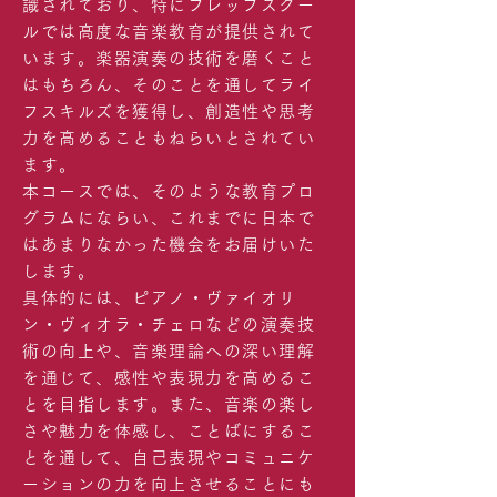
識されており、特にプレップスクー
ルでは高度な音楽教育が提供されて
います。楽器演奏の技術を磨くこと
はもちろん、そのことを通してライ
フスキルズを獲得し、創造性や思考
力を高めることもねらいとされてい
ます。
本コースでは、そのような教育プロ
グラムにならい、これまでに日本で
はあまりなかった機会をお届けいた
します。
具体的には、ピアノ・ヴァイオリ
ン・ヴィオラ・チェロなどの演奏技
術の向上や、音楽理論への深い理解
を通じて、感性や表現力を高めるこ
とを目指します。また、音楽の楽し
さや魅力を体感し、ことばにするこ
とを通して、自己表現やコミュニケ
ーションの力を向上させることにも