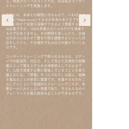
ら、特進グローバルコースでは、ほぼ毎月コンサー
トトレーニングを実施します。
音楽とは、本来その瞬間に作るもので、いわばその
時々に”Make music”するのが本来のあり方です。
本番に向けて完璧な演奏ができるよう準備すること
は必要ですが、100％準備されたものだけを演奏す
るのではありません。その瞬間を楽しんだり、会場
の大きさに合わせて響きや間を調整するといった対
応をしたりと、その場所で生み出され続けていくも
のです。
コンサートトレーニングで得られるものは、ステー
ジでの創造性、対応力、そして何より圧倒的な経験
量によって築き上げられる演奏家としての土台で
す。人前で発表する際に緊張してしまうことを乗り
越えるには、「準備」や「心づもり」以前に、経験
を重ねることが非常に重要です。本番そのものをこ
なしていくという実践的なトレーニングこそが、本
番を一か八かにしない準備であり、子どもたちのパ
フォーマンスを最大限高めることができるのです。