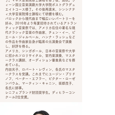
了。マネス音楽院修士課程を修了後、渡欧。ウ
ィーン国立音楽演劇大学大学院ポストグラデュ
エイトコース修了。その後再渡米、シンシナテ
ィ大学音楽院博士課程にて研鑽を積む。
バロックから現代曲まで幅広いレパートリーを
好み、2016年より毎夏招待されているアトラン
ティック音楽祭では、アメリカ在住の著名な現
代クラシック音楽の作曲家、チェン・イー、ピ
エール・ジャルベール、ハンナ・ラッシュなど
の作品を作曲家自身が臨席の元演奏会で演奏
し、好評を得る。
アメリカ、シンガポール、日本の音楽祭や大学
に招かれソロリサイタル、室内楽演奏、マスタ
ークラス講師、オーディション審査員などを務
めている。
内田光子、ロバート・レヴィン、各氏のマスタ
ークラスを受講。これまでにユージン・プリド
ノフ、ペーター・エフラー、ビクター・ローゼ
ンバウム、マーティン・キャニン、坂都茂子、
各氏に師事。
レニフェブランド財団奨学生。ディヒラーコン
クール2位受賞。