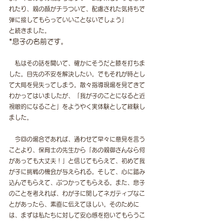
れたり、親の顔がチラついて、配慮された気持ちで
弾に接してもらっていいことないでしょう」
と続きました。
*息子の名前です。
　私はその話を聞いて、確かにそうだと膝を打ちま
した。目先の不安を解決したい。でもそれが時とし
て大局を見失ってしまう。散々指導現場を見てきて
わかってはいましたが、「我が子のことになると近
視眼的になること」をようやく実体験として経験し
ました。
　今回の場合であれば、通わせて早々に意見を言う
ことより、保育士の先生から「あの親御さんなら何
があっても大丈夫！」と信じてもらえて、初めて我
が子に挑戦の機会が与えられる。そして、心に踏み
込んでもらえて、ぶつかってもらえる。また、息子
のことを考えれば、わが子に関してネガティブなこ
とがあったら、素直に伝えてほしい。そのために
は、まずは私たちに対して安心感を抱いてもらうこ