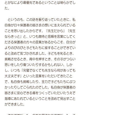
とがなにより最優先であるということは明らかでし
た。
　というのも、この話を振り返っていたときに、私
自身が日々保護者の皆さまの想いに支えられている
ことを思い出したからです。「先生だから」「先生
ならきっと」と、いつも期待と信頼を言葉にしてく
ださる保護者の方々の言葉があるからこそ、自分が
よりのびのびと子どもたちに接することができてい
ると改めて気づかされました。子どもを叱るとき、
挑戦させるとき、背中を押すとき、その子がつらい
思いをしたり傷ついたりするかもしれない。しか
し、いつも「完璧でなくても先生なら何があっても
大丈夫です」といった言葉をいただいてきたこと
で、私自身も挑戦したり、全力で子どもたちにぶつ
かったりしてこられたのでした。私自身が保護者の
皆さまに安心できる場をつくっていただいたうえで
指導にあたれているということを改めて見出すこと
ができました。