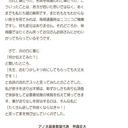
　汚れて嫌だった。名前を間違われて嫌だった。こ
ういったことは、息子が抱いた思いではなく、あく
までも私たち親の解釈です。まだ右も左もわからな
い息子を見てみれば、毎朝通園時はニコニコご機嫌
ですし、何も変化はありません。それどころか、保
育園ではたくさん笑ってお兄さんお姉さんにかわい
がってもらっているそうです。
　さて、次の日に妻に
「何か伝えてみた？」
と聞いたところ、
「先生、おむつ少しキツめにしてもらっても大丈夫
です！」
と会話の流れでスッと言ってみたとのことでした。
私が息子を送り出す朝は、恥ずかしさもあり仏頂面
で挨拶をして必要最低限の情報を伝えて帰ってきま
す。妻が送り出しを担当する日は、そんな私に
「たくさん話して仲良くならなきゃ！」
と言って家を飛び出していくのでした。
アノネ音楽教室代表　笹森壮大