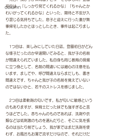
初日は、「しっかり見てくれるかな」「ちゃんとか
column
わいがってくれるかな」といった、期待と不安が入
り混じる気持ちでした。息子と迎えに行った妻が無
事帰宅したかとほっとしたとき、事件は起こりまし
た。
　1つ目は、楽しみにしていた日誌。登園初日がどん
な様子だったのか早速開いてみると、我が子の名前
が間違えられていました。私自身も同じ教育の現場
に立つ身として、名前の間違いには細心の注意を払
います。ましてや、呼び間違えならまだしも、書き
間違えです。ちゃんと我が子の名前を覚えていない
のではないかと、若干のストレスを感じました。
　2つ目は柔軟剤の匂いです。私が匂いに敏感という
のもありますが、保育士だった妹でも強すぎると言
うほどでした。赤ちゃんのものであれば、洗剤や衣
類などは低刺激のものを選んだりと、そこに気を張
るのは当たり前でしょう。我が家ではまだ洗剤を使
わず、お風呂もお湯で流すだけなので、それだけだ