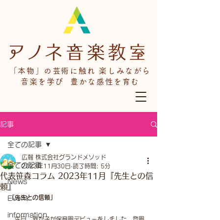
「本物」の芸術に触れ 楽しみながら
音楽を学び 豊かな感性を育む
記事
全ての記事
広報 株式会社グランドメソッド
全ての記事
2023年11月30日
読了時間: 5分
代表笹森コラム 2023年11月『先生との信
News
頼』
『先生との信頼』
Event
information
　先日、我が子が保育園デビューをしました。登園