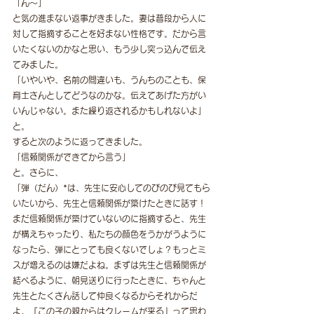
「ん〜」
と気の進まない返事がきました。妻は普段から人に
対して指摘することを好まない性格です。だから言
いたくないのかなと思い、もう少し突っ込んで伝え
てみました。
「いやいや、名前の間違いも、うんちのことも、保
育士さんとしてどうなのかな。伝えてあげた方がい
いんじゃない。また繰り返されるかもしれないよ」
と。
すると次のように返ってきました。
「信頼関係ができてから言う」
と。さらに、
「弾（だん）*は、先生に安心してのびのび見てもら
いたいから、先生と信頼関係が築けたときに話す！
まだ信頼関係が築けていないのに指摘すると、先生
が構えちゃったり、私たちの顔色をうかがうように
なったら、弾にとっても良くないでしょ？もっとミ
スが増えるのは嫌だよね。まずは先生と信頼関係が
結べるように、朝見送りに行ったときに、ちゃんと
先生とたくさん話して仲良くなるからそれからだ
よ。『この子の親からはクレームが来る』って思わ