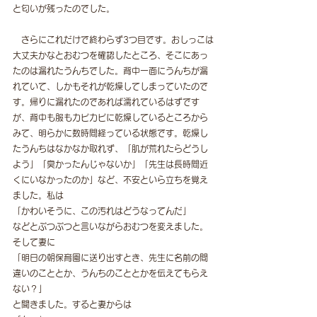
と匂いが残ったのでした。
　さらにこれだけで終わらず3つ目です。おしっこは
大丈夫かなとおむつを確認したところ、そこにあっ
たのは漏れたうんちでした。背中一面にうんちが漏
れていて、しかもそれが乾燥してしまっていたので
す。帰りに漏れたのであれば濡れているはずです
が、背中も服もカピカピに乾燥しているところから
みて、明らかに数時間経っている状態です。乾燥し
たうんちはなかなか取れず、「肌が荒れたらどうし
よう」「臭かったんじゃないか」「先生は長時間近
くにいなかったのか」など、不安といら立ちを覚え
ました。私は
「かわいそうに、この汚れはどうなってんだ」
などとぶつぶつと言いながらおむつを変えました。
そして妻に
「明日の朝保育園に送り出すとき、先生に名前の間
違いのこととか、うんちのこととかを伝えてもらえ
ない？」
と聞きました。すると妻からは