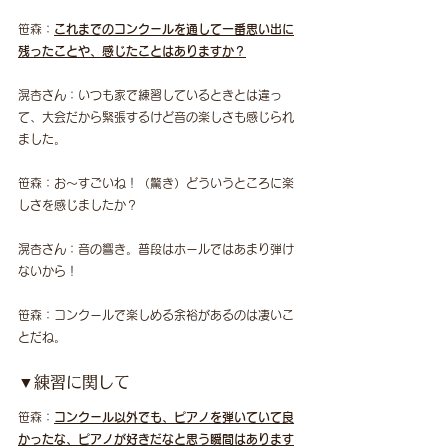
笹森：
これまでのコンクールを通して一番思い出に
残ったことや、感じたことはありますか？
滉杏さん：いつも家で練習しているときとは違っ
て、大会だから緊張するけど音の楽しさも感じられ
ました。
笹森：お〜すごいね！（驚き）どういうところに楽
しさを感じましたか？
滉杏さん：音の響き。普段はホールではあまり弾け
ないから！
笹森：コンクールで楽しめる余裕があるのは凄いこ
とだね。
▼練習に関して
笹森：
コンクール以外でも、ピアノを弾いていて良
かったな、ピアノが好きだなと思う瞬間はあります