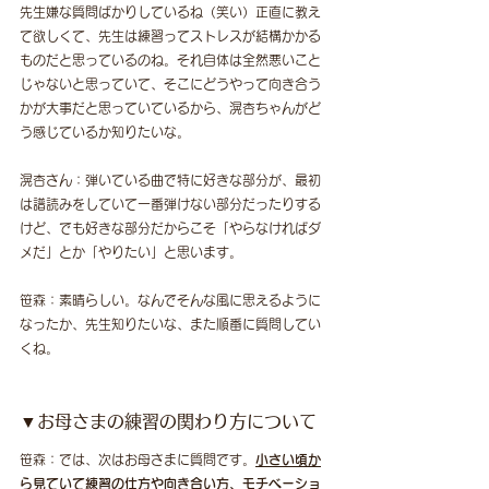
先生嫌な質問ばかりしているね（笑い）正直に教え
て欲しくて、先生は練習ってストレスが結構かかる
ものだと思っているのね。それ自体は全然悪いこと
じゃないと思っていて、そこにどうやって向き合う
かが大事だと思っていているから、滉杏ちゃんがど
う感じているか知りたいな。
滉杏さん：弾いている曲で特に好きな部分が、最初
は譜読みをしていて一番弾けない部分だったりする
けど、でも好きな部分だからこそ「やらなければダ
メだ」とか「やりたい」と思います。
笹森：素晴らしい。なんでそんな風に思えるように
なったか、先生知りたいな、また順番に質問してい
くね。
▼お母さまの練習の関わり方について
笹森：では、次はお母さまに質問です。
小さい頃か
ら見ていて練習の仕方や向き合い方、モチベーショ