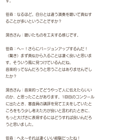
す。
笹森：なるほど。自分とは違う演奏を聴いて真似す
ることが多いということですか？
滉杏さん：聴いたものを工夫する感じです。
笹森：へー！さらにバージョンアップするんだ！
（驚き）まず真似から入ることは凄く良いと思いま
す。そういう風に見つけているんだね。
音楽的ってなんだろうと思うことはありませんでし
たか？
滉杏さん：音楽的ってどうやって人に伝えたらいい
のか、と思ったことがあります。1回目のコンクール
に出たとき、審査員の講評を見て工夫をしていたと
ころをもう少し考えた方が良いと言われたときに、
もっと大げさに表現するにはどうすれば良いんだろ
うと思いました。
笹森：へえ〜それは凄くいい経験だったね！