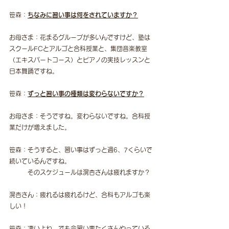
笹森：
ちなみに習い事は何をされていますか？
お母さま：花まるグループが多いんですけど、塾は
スクールFCとアルゴと合科授業と、集団音楽教室
（エキスパートコース）とピアノの実技レッスンと
日本舞踊ですね。
笹森：
ずっと習い事の種類は変わらないですか？
お母さま：そうですね。変わらないですね。合科授
業だけが増えました。
笹森：そうすると、習い事はずっと週6、7くらいで
続いているんですね。
　　　そのスケジュールは滉杏さんは疲れますか？
滉杏さん：疲れるは疲れるけど、合科もアルゴも楽
しい！
笹森：凄いよね。でも今習い事たくさんやっている