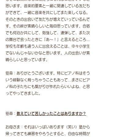
思います。音楽的要素と一緒に関連している友だち
ができて、一緒に音楽を共にしてまた楽しくなる。
そのときの出会いで友だちが増えていっているんで
す。その絆が素晴らしいと毎回思っています。合宿
でも何泊か共にして、勉強して、連弾して、また次
の舞台で会ったときに「あ～！」と言えるところ…
学校も年齢も違う人に出会えることは、中々小学生
でないんじゃないかなと思います。人の出会いが素
晴らしいと思っています。
笹森：ありがとうございます。特にピアノ科はそう
いう経験なく育っちゃうこともあって…まさにピア
ノ科の子たちにも繋がりが作れたらいいよね、と思
ってやってきました。
笹森：
教えていて苦しかったことはありますか？
お母さま：それはいっぱいあります（笑い）塾から
帰ってきても練習をやろうとすると、自由な時間が