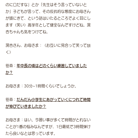
のに口だすな」とか「先生はそう言っていないと
か」子どもが言って、その反抗的な態度にお母さん
が頭にきて、という話はいたるところでよく耳にし
ます（笑い）高学年として健全なんですけどね。滉
杏ちゃんも気をつけてね。
滉杏さん、お母さま：（お互いに見合って笑って頷
く）
笹森：
年中長の頃はどのくらい練習していました
か？
お母さま：30分~1時間くらいでしょうか。
笹森：
だんだん小学生にあがっていくにつれて時間
が伸びていきましたか？
お母さま：はい。今習い事が多くて時間がとれない
ことが1番の悩みなんですが、1日最低で3時間弾け
たら良いなとは思っています。