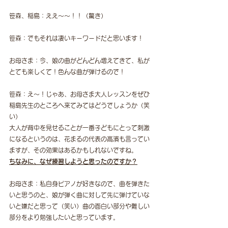
笹森、稲島：ええ〜〜！！（驚き）
笹森：でもそれは凄いキーワードだと思います！
お母さま：今、娘の曲がどんどん増えてきて、私が
とても楽しくて！色んな曲が弾けるので！
笹森：え〜！じゃあ、お母さま大人レッスンをぜひ
稲島先生のところへ来てみてはどうでしょうか（笑
い）
大人が背中を見せることが一番子どもにとって刺激
になるというのは、花まるの代表の高濱も言ってい
ますが、その効果はあるかもしれないですね。
ちなみに、なぜ練習しようと思ったのですか？
お母さま：私自身ピアノが好きなので、曲を弾きた
いと思うのと、娘が弾く曲に対して先に弾けていな
いと嫌だと思って（笑い）曲の面白い部分や難しい
部分をより勉強したいと思っています。