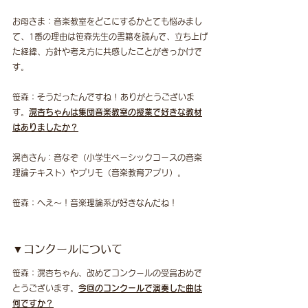
お母さま：音楽教室をどこにするかとても悩みまし
て、1番の理由は笹森先生の書籍を読んで、立ち上げ
た経緯、方針や考え方に共感したことがきっかけで
す。
笹森：そうだったんですね ! ありがとうございま
す。
滉杏ちゃんは集団音楽教室の授業で好きな教材
はありましたか？
滉杏さん：音なぞ（小学生ベーシックコースの音楽
理論テキスト）やプリモ（音楽教育アプリ）。
笹森：へえ〜！音楽理論系が好きなんだね！
▼コンクールについて
笹森：滉杏ちゃん、改めてコンクールの受賞おめで
とうございます。
今回のコンクールで演奏した曲は
何ですか？