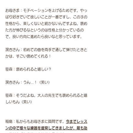
お母さま：モチベーションを上げるためです。やっ
ぱり好きでいて欲しいことが一番ですし、この子の
性格から、楽しくないと続かないんですよね。褒め
た方が伸びるなというのは性格上分かっているの
で。良い方向に進めたら良いなと思っています。
滉杏さん：初めての曲を両手で通して弾けたときと
かは、すごい褒めてくれる！
笹森：褒められると嬉しい？
滉杏さん：うん…！（笑い）
笹森：そうだよね。大人の先生でも褒められると嬉
しいもん（笑い）
稲島：私からもお母さまに質問です。
今までレッス
ンの中で様々な練習を提案してきましたが、最も効