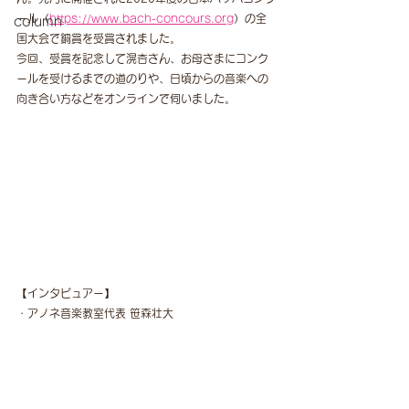
ール（
https://www.bach-concours.org
）の全
column
国大会で銅賞を受賞されました。
今回、受賞を記念して滉杏さん、お母さまにコンク
ールを受けるまでの道のりや、日頃からの音楽への
向き合い方などをオンラインで伺いました。
【インタビュアー】
・アノネ音楽教室代表 笹森壮大