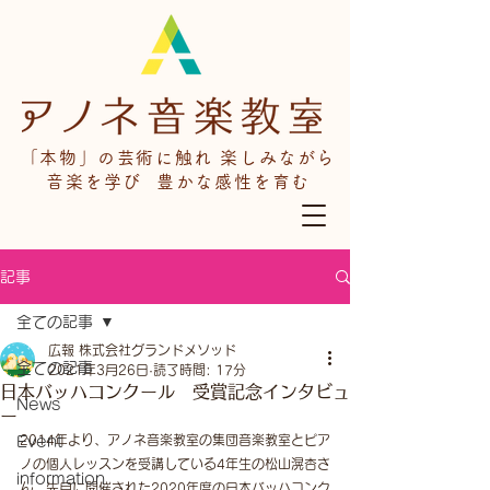
「本物」の芸術に触れ 楽しみながら
音楽を学び 豊かな感性を育む
記事
全ての記事
広報 株式会社グランドメソッド
全ての記事
2021年3月26日
読了時間: 17分
日本バッハコンクール 受賞記念インタビュ
News
ー
2014年より、アノネ音楽教室の集団音楽教室とピア
Event
ノの個人レッスンを受講している4年生の松山滉杏さ
information
ん。先月に開催された2020年度の日本バッハコンク