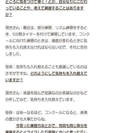
ところに気をつけて弾く！とか、自分なりにこだわ
っていることや、考えて練習することはあります
か？
滉杏さん：最近は、部分練習、リズム練習をすると
き、5分間タイマーを付けて練習しています。コンク
ールに向けた練習のときは、場面が変わるときに気
持ちも入れ替えなければならないので、それに苦労
しました。
笹森：気持ちも入れ替えることも意識しているのは
さすがですね。
どのようにして気持ちを入れ替えて
いますか？
滉杏さん：楽譜を読んで短調なのか長調なのかなど
分析してみて、気持ちを入れ替えています。
笹森：はあ〜なるほど。コンクールになると、表情
の豊かさも大事だからね。
今言った練習方法とかで、何回も同じ部分を
練習するとイライラしたり面倒くさいと思ったりし