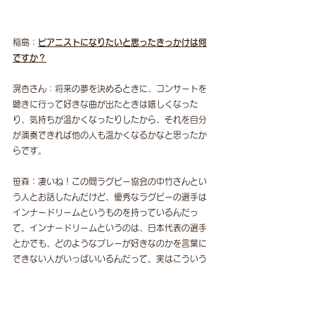
稲島：
ピアニストになりたいと思ったきっかけは何
ですか？
滉杏さん：将来の夢を決めるときに、コンサートを
聴きに行って好きな曲が出たときは嬉しくなった
り、気持ちが温かくなったりしたから、それを自分
が演奏できれば他の人も温かくなるかなと思ったか
らです。
笹森：凄いね！この間ラグビー協会の中竹さんとい
う人とお話したんだけど、優秀なラグビーの選手は
インナードリームというものを持っているんだっ
て。インナードリームというのは、日本代表の選手
とかでも、どのようなプレーが好きなのかを言葉に
できない人がいっぱいいるんだって。実はこういう
綺麗なパスを出すことが好きなんだとか、こういう
シュートをするのが好きなんだとか言えない人が意
外と多くて、そういうことが見つかると物凄く伸び