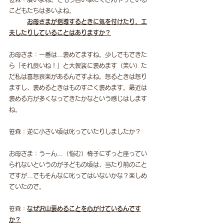
こどもたちは多いよね。
お母さまが指導するときに気を付けたり、工
夫したりしていることはありますか？
お母さま：一番は…褒めてますね。少しでもできた
ら「それ良いね！」と大袈裟に褒めます（笑い）た
だ私は喜怒哀楽があるんですよね。怒るときは怒り
ますし、褒めるときはものすごく褒めます。最近は
褒める方が多くなってきたかなという感じはします
ね。
笹森：逆に小さい頃は叱っていたりしましたか？
お母さま：うーん…（悩む）椅子にずっと座ってい
られないというのが子どもの頃は、当たり前のこと
ですが…でもそんなに叱ってはいないかな？楽しめ
ていたので。
笹森：
なぜ沢山褒めることを心がけているんです
か？