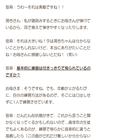
笹森：うわ〜それは素敵ですね！！
滉杏さん：私が譜読みするときにお母さんが弾けて
いるから、耳で覚えて弾きやすくなったりします。
笹森：それは大きいね！今は滉杏ちゃんは分からな
いことかもしれないけど、本当にありがたいことだ
ね！お母さんに感謝しないとだね！（笑い）
笹森：
基本的に練習は付きっきりで見られているの
ですか？
お母さま：そうですね。でも、年齢が上がるたび
に、自分の練習方法があるので、そこには口出しせ
ずに1人で練習させています。
笹森：だんだん反抗期がきて、これから言うこと聞
かなくなってくるかもしれないので…高学年の生徒
でもよくあるのが、練習で明らかに音楽的に違うと
指摘したら「この曲がどれだけ難しいか分からない