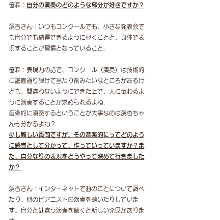
笹森：
自分の演奏のどのような部分が好きですか？
滉杏さん：いつもコンクールでも、小さな発表会で
も自分でも納得できるように弾くことと、身体で表
現することが習慣となっていること。
笹森：表現力の話で、コンクール（演奏）は技術的
に譜面通り弾けて当たり前みたいなところがあるけ
ども、間違わないようにできた上で、人に伝わるよ
うに演奏することが求められるよね。
音楽的に演奏するということが大事なのは滉杏ちゃ
んも分かるよね？
少し難しい質問ですが、その音楽的にってどのよう
に感覚として分かって、作っていっていますか？ま
た、自分なりの表現をどうやって深めて行きました
か？
滉杏さん：インターネットで曲のことについて調べ
たり、他のピアニストの演奏を聴いたりしていま
す。自分とは違う演奏を聴くと新しい発見がありま