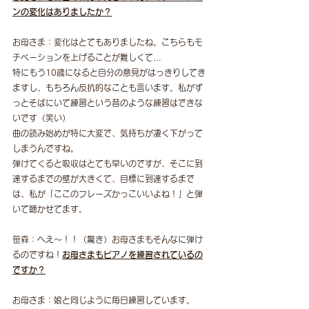
ンの変化はありましたか？
お母さま：変化はとてもありましたね。こちらもモ
チベーションを上げることが難しくて…
特にもう10歳になると自分の意見がはっきりしてき
ますし、もちろん反抗的なことも言います。私がず
っとそばにいて練習という昔のような練習はできな
いです（笑い）
曲の読み始めが特に大変で、気持ちが凄く下がって
しまうんですね。
弾けてくると吸収はとても早いのですが、そこに到
達するまでの壁が大きくて、目標に到達するまで
は、私が「ここのフレーズかっこいいよね！」と弾
いて聴かせてます。
笹森：へえ〜！！（驚き）お母さまもそんなに弾け
るのですね！
お母さまもピアノを練習されているの
ですか？
お母さま：娘と同じように毎日練習しています。