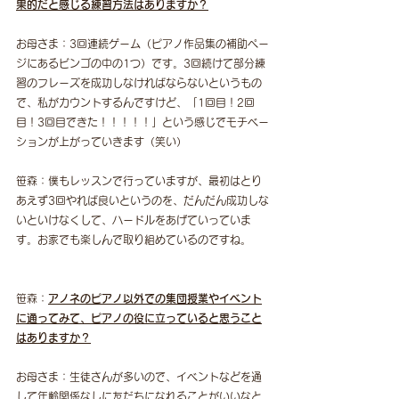
果的だと感じる練習方法はありますか？
お母さま：3回連続ゲーム（ピアノ作品集の補助ペー
ジにあるビンゴの中の1つ）です。3回続けて部分練
習のフレーズを成功しなければならないというもの
で、私がカウントするんですけど、「1回目！2回
目！3回目できた！！！！！」という感じでモチベー
ションが上がっていきます（笑い）
笹森：僕もレッスンで行っていますが、最初はとり
あえず3回やれば良いというのを、だんだん成功しな
いといけなくして、ハードルをあげていっていま
す。お家でも楽しんで取り組めているのですね。
笹森：
アノネのピアノ以外での集団授業やイベント
に通ってみて、ピアノの役に立っていると思うこと
はありますか？
お母さま：生徒さんが多いので、イベントなどを通
して年齢関係なしに友だちになれることがいいなと