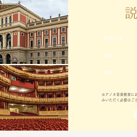
開催日程
​会場
対象
​※アノネ音楽教室
みいただく必要はご