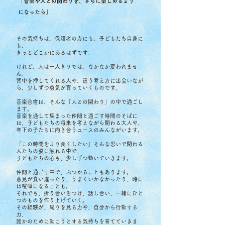
「音楽や人との関わりを、さらに楽しめるよう
になったら」
その気持ちは、保護者の方にも、子どもたち自身に
も、
きっとどこかにあるはずです。
けれど、人は一人きりでは、なかなか変われませ
ん。
背中を押してくれる人や、違う考え方に出会いなが
ら、少しずつ勇気が育っていくものです。
音楽合宿は、そんな「人との関わり」の中で過ごし
ます。
​
音楽を通して集まった仲間と過ごす時間のそばに
は、子どもたちの将来を考えながら関わる大人や、
年下の子たちに向き合うユースのみんながいます。
「この時間をより良くしたい」そんな思いで関わる
人たちの姿に触れる中で、
子どもたちの心も、少しずつ動いていきます。
仲間と過ごす中で、ぶつかることもあります。
​
意見が食い違ったり、うまくいかなかったり、時に
は喧嘩になることも。
それでも、折り合いをつけ、話し合い、一緒にひと
つのものを作り上げていく。
​
その経験が、周りを見る力や、自分から行動する
力、
誰かのために動こうとする気持ちを育てていきま