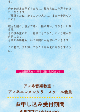
す。
合宿を終えた子どもたちに、私たちはこう声をかけ
たくなります。
「頑張ったね。かっこいい大人に、また一歩近づい
たね」
親元を離れ、自分で考え、振る舞い、やりきった数
日間。
​
その積み重ねが、「自分にもできた」という確かな
自信になり、
音楽との距離も、いつの間にか近付いていきます。
この夏が、また帰ってきたくなる夏になりますよう
に。
二次募集実施中！5/31(日)19:00まで！
​アノネ音楽教室・
アノネエレメンタリースクール会員
お申し込み受付期間
4
月
22
日(
水)
〜