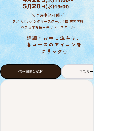
11:00
5
月
20
日(水)
19:00
＼同時申込可能／
アノネエレメンタリースクール主催 林間学校
花まる学習会主催 サマースクール
詳細・お申し込みは、
各コースのアイコンを
クリック👆
信州国際音楽村
マスタークラス