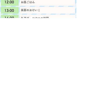
​コース詳細
日程
7月25日（金） 〜 7月27日（日）
活動場所
アノネ音楽教室 お茶の水校 東京都千代田区神田駿河
台4-4-5駿河台スピックビル
参加条件