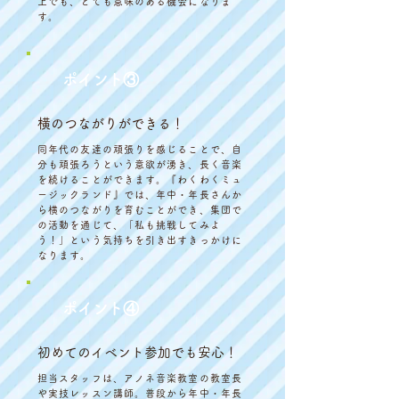
上でも、とても意味のある機会になりま
す。
ポイント③
横のつながりができる！
同年代の友達の頑張りを感じることで、自
分も頑張ろうという意欲が湧き、長く音楽
を続けることができます。『わくわくミュ
ージックランド』では、年中・年長さんか
ら横のつながりを育むことができ、集団で
の活動を通じて、「私も挑戦してみよ
う！」という気持ちを引き出すきっかけに
なります。
ポイント④
初めてのイベント参加でも安心！
担当スタッフは、アノネ音楽教室の教室長
や実技レッスン講師。普段から年中・年長