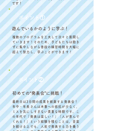
です！
ポイント①
遊んでいるかのように学ぶ！
複数のプログラムを工夫して次々と展開し
ていきます！そのため、子どもたちは飽き
ずに集中しながら普段の練習時間を大幅に
超えて努力し、学ぶことができます！
ポイント②
初めての“発表会”に挑戦！
最終日は3日間の成果を披露する発表会！
年中・年長さんは本番への抵抗が少なく、
ミスを気にしすぎない貴重な時期です。こ
の年代で「発表は楽しい！」「人が喜んで
くれる！」という経験を積むことは、音楽
を続ける上でも、人前で発表する力を養う