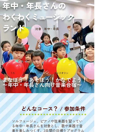
年中・年長さんの
わくわくミュージック
ランド
対象 年中・年長
うた
ピアノ
ヴァイオリン
まなぼう！あそぼう！かなでよう！
〜年中・年長さん向け音楽合宿〜
​どんなコース？ / 参加条件
ソルフェージュ、ピアノや弦楽器を習ってい
る年中・年長さんを対象とし、歌や楽器で音
楽を楽しみつくす、3日間の日帰りプログラム