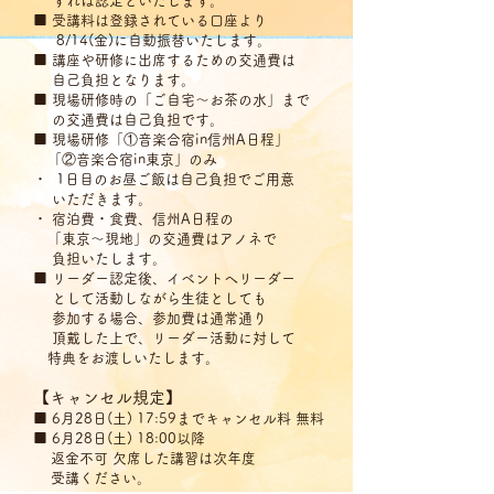
すれば認定といたします。
■ 受講料は登録されている口座より
8/14(金)に自動振替いたします。
■ 講座や研修に出席するための交通費は
自己負担となります。
■ 現場研修時の「ご自宅〜お茶の水」まで
の交通費は自己負担です。
■ 現場研修「①音楽合宿in信州A日程」
「②音楽合宿in東京」のみ
・ 1日目のお昼ご飯は自己負担でご用意
いただきます。
・ 宿泊費・食費、信州A日程の
「東京〜現地」の交通費はアノネで
負担いたします。
■ リーダー認定後、イベントへリーダー
として活動しながら生徒としても
参加する場合、参加費
は通常通り
頂戴した上で、リーダー活動に対して
特典をお渡しいたします。
【キャンセル規定】
■ 6月28日(土) 17:59までキャンセル料 無料
■ 6月28日(土) 18:00以降
返金不可 欠席した講習は次年度
受講ください。