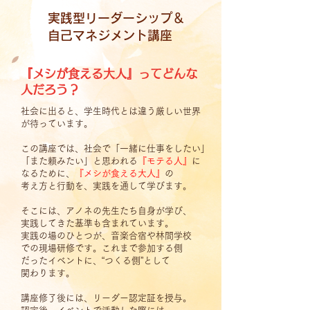
​実践型リーダーシップ＆
自己マネジメント講座
『メシが食える大人』ってどんな
人だろう？
社会に出ると、学生時代とは違う厳しい世界
が待っています。
この講座では、社会で「一緒に仕事をしたい」
「また頼みたい」と思われる
『モテる人』
に
なるために、
『メシが食える大人』
の
考え方
と
行動を、実践を通して学びます。
そこには、アノネの先生たち自身が学び、
実践してきた基準も含まれています。
実践の場のひとつが、音楽合宿や林間学校
での現場研修です。これまで参加する側
だったイベントに、
“つくる側”として
関わります。
講座修了後には、リーダー認定証を授与。