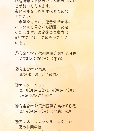
現場研修は下記のいずれかの日程で
ご参加いた
だきます。
参加可能な日程をすべてご選択
ください。
ご希望をもとに、運営側で全体の
バランスを
見ながら調整・決定
いたします。決定後のご案内は
6月下旬~7月上旬頃を予定
して
います。
①音楽合宿 in信州国際音楽村 A日程
7/23(木)-26(日) 〈宿泊〉
②音楽合宿 in東京
8/5(水)-8(土) 〈宿泊〉
③マスタークラス
8/10(月)-12(水)/14(金)-17(月)
〈日帰り/宿泊〉※注
④音楽合宿 in信州国際音楽村 B日程
8/14(金)-17(月) 〈宿泊〉※注
⑤アノネエレメンタリースクール
夏の林間学校