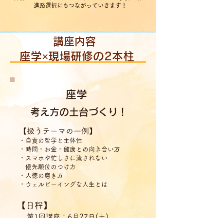
進路選択にもつながっていきます！
​講座内容
座学×現場研修の2本柱
座学
考え方の土台づくり！
【扱うテーマの一例】
・自責の哲学と主体性
・時間・お金・健康との向き合い方
・スマホや忙しさに流されない
優先順位のつけ方
・人徳の磨き方
・ウェルビーイングな人生とは
【日程】
第1回講座：6月27日(土)