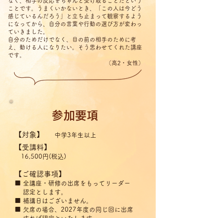
なく、相手の反応をちゃんと受け取ることだという
ことです。うまくいかないとき、「この人は今どう
感じているんだろう」と立ち止まって観察するよう
になってから、自分の言葉や行動の選び方が変わっ
ていきました。
自分のためだけでなく、目の前の相手のために考
え、動ける人になりたい。そう思わせてくれた講座
です。
（高2・女性）
​参加要項
【対象】
中学3年生以上
【受講料】
16,500円(税込)
【ご確認事項】
■ 全講座・研修の出席をもってリーダー
認定とします。
■ 補講日はございません。
■ 欠席の場合、2027年度の同じ回に出席