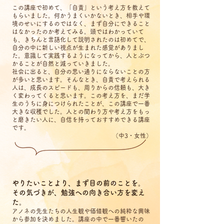
この講座で初めて、「自責」という考え方を教えて
もらいました。何かうまくいかないとき、相手や環
境のせいにするのではなく、まず自分にできること
はなかったのか考えてみる。頭ではわかっていて
も、きちんと言語化して説明されたのは初めてで、
自分の中に新しい視点が生まれた感覚がありまし
た。意識して実践するようになってから、人とぶつ
かることが自然と減っていきました。
社会に出ると、自分の思い通りにならないことの方
が多いと思います。そんなとき、自責で考えられる
人は、成長のスピードも、周りからの信頼も、大き
く変わってくると思います。この考え方を、まだ学
生のうちに身につけられたことが、この講座で一番
大きな収穫でした。人との関わり方や考え方をもっ
と磨きたい人に、自信を持っておすすめできる講座
です。
（中3・女性）
やりたいことより、まず目の前のことを。
その気づきが、勉強への向き合い方を変え
た。
アノネの先生たちの人生観や価値観への純粋な興味
から参加を決めました。講座の中で一番響いたの