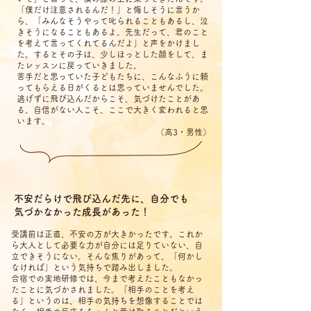
「僕だけ注意されるんだ！」と悔しそうに言うか
ら、「みんなそうやって叱られることもあるし、泣
きそうになることもあるよ。先生だって、君のこと
を考えて言ってくれてるんだよ」と声をかけまし
た。するとその子は、少しほっとした顔をして、ま
たレッスンに戻っていきました。
苦手だと思っていた子どもたちに、こんなふうに頼
ってもらえる日がくるとは思っていませんでした。
逃げずに飛び込んだからこそ、気づけたことがあ
る。自信がない人こそ、ここで大きく変われると思
います。
（高3・男性）
不安だらけで飛び込んだ先に、自分でも
気づかなかった成長があった！
受講前は正直、不安の方が大きかったです。これか
ら大人として必要な力が自分には足りていない、自
立できそうにない。そんな焦りがあって、「何かし
なければ」という気持ちで踏み出しました。
合宿での実地研修では、今まで考えたこともなかっ
たことに気づかされました。「相手のことを考え
る」というのは、相手の気持ちを想像することでは