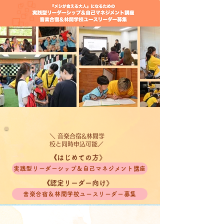
​＼ 音楽合宿&林間学
校と同時申込可能／​
《はじめての方》
実践型リーダーシップ＆自己マネジメント講座
《認定リーダー向け》
音楽合宿＆林間学校ユースリーダー募集