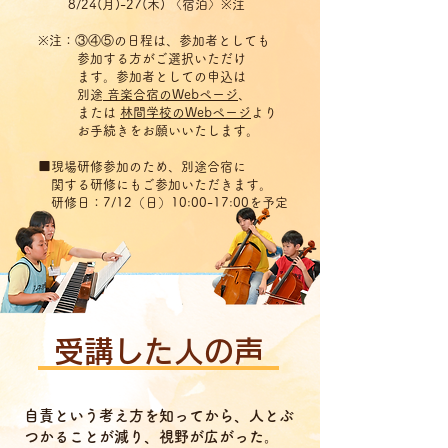
8/24(月)-27(木) 〈宿泊〉※注
※注：③④⑤の日程は、参加者としても
参加する方が
ご選択いただけ
ます。参加者としての申込は
別途
音楽合宿のWebページ
、
または
林間学校のWebページ
より
お手続きを
お願いいたします。
■現場研修参加のため、別途合宿に
関する研修
にもご参加いただきます。
研修日：7/12（日）10:00-17:00を
予定
受講した人の声
自責という考え方を知ってから、人とぶ
つかることが減り、視野が広がった。