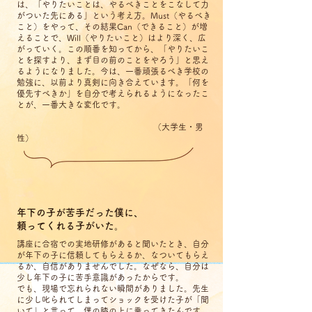
は、「やりたいことは、やるべきことをこなして力
がついた先にある」という考え方。Must（やるべき
こと）をやって、その結果Can（できること）が増
えることで、Will（やりたいこと）はより深く、広
がっていく。この順番を知ってから、「やりたいこ
とを探すより、まず目の前のことをやろう」と思え
るようになりました。今は、一番頑張るべき学校の
勉強に、以前より真剣に向き合えています。「何を
優先すべきか」を自分で考えられるようになったこ
とが、一番大きな変化です。
（大学生・男
性）
年下の子が苦手だった僕に、
頼ってくれる子がいた。
講座に合宿での実地研修があると聞いたとき、自分
が年下の子に信頼してもらえるか、なついてもらえ
るか、自信がありませんでした。なぜなら、自分は
少し年下の子に苦手意識があったからです。
でも、現場で忘れられない瞬間がありました。先生
に少し叱られてしまってショックを受けた子が「聞
いて」と言って、僕の膝の上に乗ってきたんです。