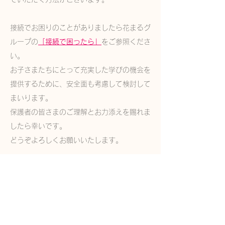
接続でお困りのことがありましたら花まるグ
ループの
「接続で困ったら」
をご参照くださ
い。
お子さまたちにとって充実した学びの機会を
提供するために、安全面も考慮して検討して
まいります。
保護者の皆さまのご理解とお力添えを賜れま
したら幸いです。
どうぞよろしくお願いいたします。
​◆FAQ
●授業当日に、zoomに上手く接続ができま
せん。（音声が聞こえない、画面が見えない