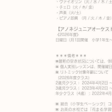
・ヴァイオリン（火 / 水 / 木 / 
・チェロ（火 / 木/ 金）
​・声楽（火/土）
・ピアノ即興 （月 / 火 / 木
【アノネジュニアオーケス
《2026年度》
日曜日（月1回開催 小学1年生～）
＊＊＊備考＊＊＊
※最新の空き状況については、体
※ 個人実技レッスンは、開催曜
※ リトミック対象年齢について
（2026年度クラス）
2歳児クラス： 2024年4月2日 
3歳児クラス： 2023年4月2日 
年少クラス（4歳）：2022年4月2
※ 総合（小学生ベーシック）
※ お茶の水校では「花まる学