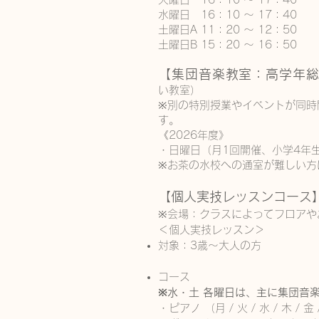
水曜日 16：10 ～ 17：40
土曜日A 11：20 ～ 12：50
土曜日B 15：20 ～ 16：50
【集団音楽教室：高学年
い教室）
※別の特別授業やイベントが同時
す。
《2026年度》
・日曜日（月1回開催、小学4年生 ～
※お茶の水校への通室が難しい方
【個人実技レッスンコース
※会場：クラスによってフロアや
＜個人実技レッスン＞
対象：3歳～大人の方​
コース
※水・土 各曜日は、主に集団音
・ピアノ （月 / 火 / 水 / 木 / 金