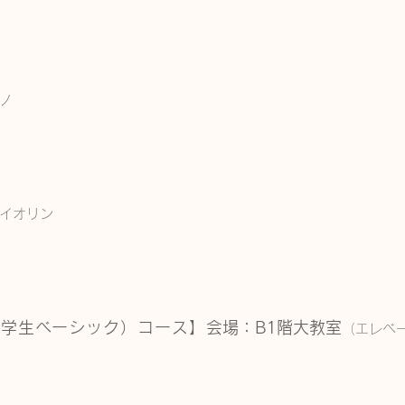
ノ
イオリン
小学生ベーシック）
コース】​​
会場：B1
階大教室
（エレベ