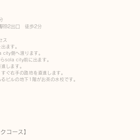
分
駅B2出口 徒歩2分
セス
を出ます。
 city側へ渡ります。
ola city前に出ます。
直進します。
、すぐ右手の路地を直進します。
あるビルの地下1階がお茶の水校です。
ックコース】