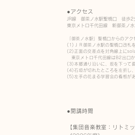
●アクセス
JR線 御茶ノ水駅聖橋口 徒歩2
東京メトロ千代田線 新御茶ノ水
「御茶ノ水駅」聖橋口からのアク
(1)ＪＲ御茶ノ水駅の聖橋口改札
(2)正面の交差点を対角線上にsola
東京メトロ千代田線はB2出口からs
(3)本郷通り沿いに、坂を下って
(4)石垣が切れたところを左折し
(5)左手の花まる学習会の看板が
●
開講時間
【集団音楽教室：リトミ