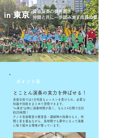
in 東京
楽器演奏の腕を磨き、
仲間と共に一歩踏み出す成長の夏
対象 年長
・小学生以上
※条件あり
弦楽器
ピアノ
ポイント①
とことん演奏の実力を伸ばせる！
音楽合宿では1日何度もレッスンを受けられ、必要な
知識や技術をまとめて習得できます。
“in東京”は特に演奏時間が長く、なんと4日間で合計
約20時間！
アノネ音楽教室の教室長・講師陣の指導のもと、仲
間と音を重ねながら、長時間でも夢中になって演奏
に取り組める環境が整っています。