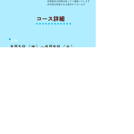
​コース詳細
日程
8月5日（水）〜8月8日（土）
活動場所
アノネ音楽教室 お茶の水校 東京都千代田区神田駿河
台4-4-5駿河台スピックビル
宿泊場所
東京セントラルユースホステル 東京都新宿区神楽河岸
1-1セントラルプラザ18F
参加条件
■宿泊：小学1年生以上で、ピアノまたは弦楽器経験1年以上の
方
■日帰り：小学1年生以上で、ピアノまたは弦楽器経験1年以上
の方
※日帰り日程は、現在年長さんで課題曲を演奏できるレベルの方もご参
加可能です。
詳細は担当講師、もしくはアノネ音楽教室事務局にご相
談ください。
費用
宿泊 62,000円（税込68,200円）+アクティビティ代