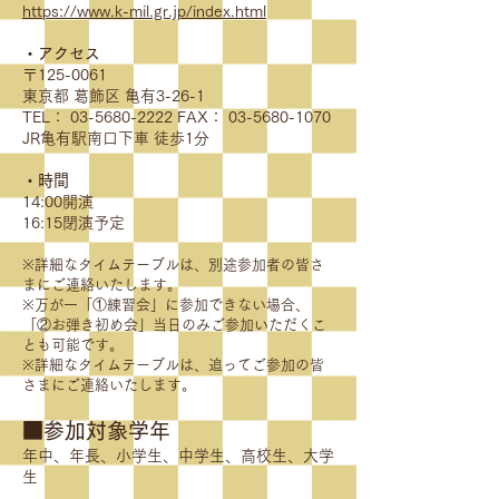
https://www.k-mil.gr.jp/index.html
・アクセス
〒125-0061
東京都 葛飾区 亀有3-26-1
TEL：
03-5680-2222
FAX：
03-5680-1070
JR亀有駅南口下車 徒歩1分
・時間
14:00開演
16:15閉演予定
※詳細なタイムテーブルは、別途参加者の皆さ
まにご連絡いたします。
※万が一「①練習会」に参加できない場合、
「②お弾き初め会」当日のみご参加いただくこ
とも可能です。
※詳細なタイムテーブルは、追ってご参加の皆
さまにご連絡いたします。
■参加対象学年
年中、年長、小学生、中学生、高校生、大学
生