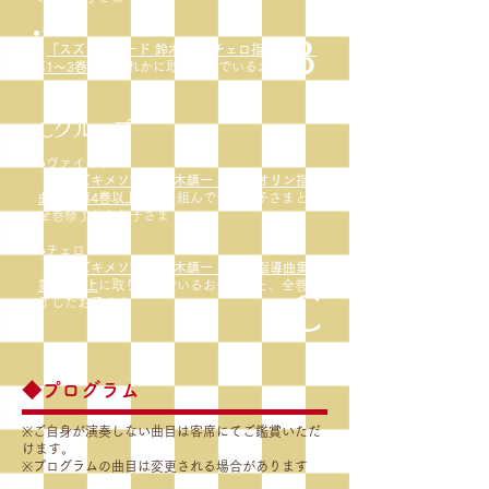
●チェロ
B
・
『スズキメソード 鈴木鎮一 チェロ指導曲集』
第1〜3巻
のいずれかに取り組んでいるお子さま
Cグループ
●ヴァイオリン
・
『スズキメソード 鈴木鎮一 ヴァイオリン指導
曲集』第4巻以上
に取り組んでいるお子さまと、
全巻修了したお子さま
●チェロ
・
『スズキメソード 鈴木鎮一 チェロ指導曲集』
第4巻以上
に取り組んでいるお子さまと、全巻修
C
了したお子さま
◆プログラム
※ご自身が演奏しない曲目は客席にてご鑑賞いただ
けます。
※プログラムの曲目は変更される場合があります