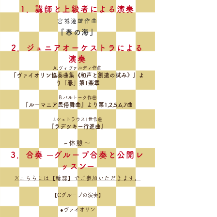
1．講師と上級者による演奏
宮城道雄作
曲
『春
の
海』
2．ジュニアオーケストラによる
演奏
A.ヴィヴァルディ作曲
『ヴァイオリン協奏曲集《和声と創造の試み》』よ
り「春」第1楽章
B.バルトーク作曲
『ルーマニア民俗舞曲』より第1,2,5,6,7曲
J.シュトラウス1世作曲
『ラデツキー行進曲』
~休憩～
3．合奏 ─グループ合奏と公開レ
ッスン─
※こちらには【暗譜】でご参加いただきます。
【Cグループの演奏】
●ヴァイオリン