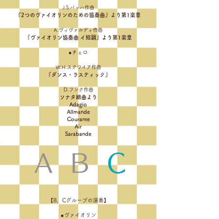
J.S.バッハ作曲
『2つのヴァイオリンのための協奏曲』より第1楽章
A.ヴィヴァルディ作曲
『ヴァイオリン協奏曲 イ短調』より第1楽章
●チェロ
W.H.スク
ワイア作曲
『ダンス・ラ
スティック』
D.フンク作曲
ソナタ組曲より
Adagio
Allmande
Courante
Air
​Sarabande
A
B
C
【B、Cグループの演奏】
●ヴァイオリン