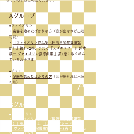
っている方はご相談ください。
Aグループ
●ヴァイオリン
・
楽器を始めたばかりの方
（音が出せれば出演
可能）
・
『ヴァイオリン作品集（国際音楽教育研究
所）』第1～2巻
、または
『スズキメソード 鈴木
鎮一 ヴァイオリン指導曲集 』第1巻
に取り組ん
でいるお子さま
●チェロ
・
楽器を始めたばかりの方
（音が出せれば出演
A
可能）
Bグループ
●ヴァイオリン
・
『ヴァイオリン作品集（国際音楽教育研究
所）』第3巻
または、
『スズキメソード 鈴木鎮
一 ヴァイオリン指導曲集』第2～3巻
に取り組ん
でいるお子さま