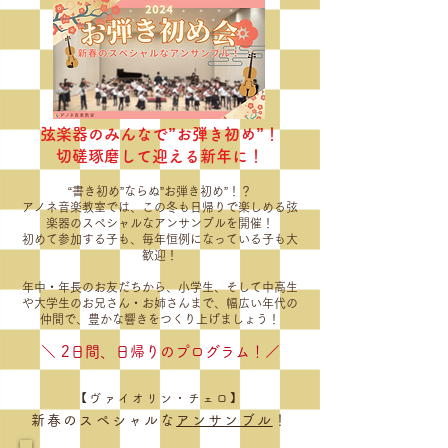
弦楽器のみんなで”お弾き初め”！
切磋琢磨して迎える新年に！
“書き初め”ならぬ”お弾き初め”！？
アノネ音楽教室では、この冬も日帰りで楽しめる弦
楽器のスペシャルなアンサンブルを開催！
初めて参加する子も、毎年恒例になっている子も大
歓迎！
年中・年長のお友だちから、小学生、そして中高生
や大学生のお兄さん・お姉さんまで、幅広い年代の
仲間で、豊かな響きをつくり上げましょう！
＼​ 2日間、日帰りのプログラム！／
【ヴァイオリン・チェロ】
新春のスペシャルな
ア
ンサンブル
！