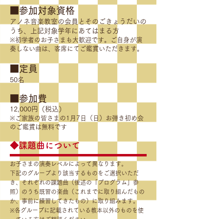
■参加対象資格
アノネ音楽教室の会員とそのごきょうだいの
うち、上記対象学年にあてはまる方
※初学者のお子さまも大歓迎です。ご自身が演
奏しない曲は、客席にてご鑑賞いただきます。
■定員
50名​
■参加費
12,000円（税込）
※ご家族の皆さまの1月7日（日）お弾き初め会
のご鑑賞は無料です
◆課題曲について
お子さまの演奏レベルによって異なります。
下記のグループより該当するものをご選択いただ
き、それぞれの課題曲（後述の「プログラム」参
照）のうち既習の楽曲（これまでに取り組んだもの
か、事前に練習してきたもの）に取り組みます。
※各グループに記載されている教本以外のものを使