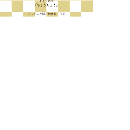
ドイツ民謡
『ちょうちょう』
フランス民謡／鈴木鎮一作曲
『きらきら星変奏曲』
A
B
C
【全員合奏（A・B・Cグループ）と公開
レッスン】
※【全員合奏】では、チェロが伴奏パートを担
当する曲がございます。
伴奏パートの譜面につきましては、
後日担当実技レッスン講師をはじめとするスタ
ッフよりお渡しいたします。
新入生のご挨拶
リズム
フランス民謡／鈴木鎮一作曲