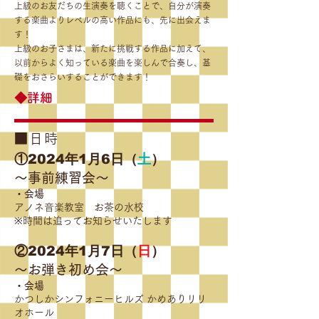
上級のお友だちの生演奏を聴くことで、自分が演奏
する楽曲よりレベルの高い作品にも、先に出会えま
す！
上級のお子さまは、新たに挑戦する作品に加えて、
以前からよく知っている楽曲を楽しんで合奏し、基
礎をおさらいすることができます！
◆詳細
■日時
①2024年1月6日（
土
）
～事前練習会～
・会場
アノネ音楽教室 お茶の水校
※時間は追ってお知らせいたします
②2024年1月7日（
日
）
～お弾き初め会～
・会場
かつしかシンフォニーヒルズ かめありリリ
オホール