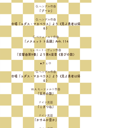
G.ヘンデル作曲
『ブーレ』
G.ヘンデル作曲
合唱『ユダス・マカベウス』より《見よ勇者は帰
る》
C.ペツォールト作曲
『メヌエット ト長調』Anh. 114
L.v.ベートーヴェン作曲
『交響曲第9番』より第4楽章《喜びの歌》
●チェロ
G.ヘンデル作曲
合唱『ユダス・マカベウス』より《見よ勇者は帰
る》
W.A.モーツァルト作曲
『五月の歌』
ドイツ民謡
『こぎつね』
ドイツ民謡
『かすみか雲か』