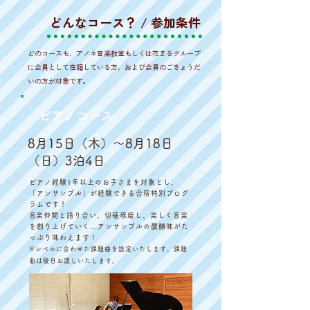
​どんなコース？ / 参加条件
どのコースも、アノネ音楽教室もしくは花まるグループ
に会員として在籍している方、および会員のごきょうだ
いの方が対象です。
ピアノコース
8月15日（木）〜8月18日
（日）3泊4日
ピアノ経験1年以上のお子さまを対象とし、
「アンサンブル」が経験できる合宿特別プログ
ラムです！
​
音楽仲間と語り合い、切磋琢磨し、楽しく音楽
を創り上げていく…アンサンブルの醍醐味がた
っぷり味わえます！
※レベルに合わせた課題曲を設定いたします。課題
曲は後日お渡しいたします。