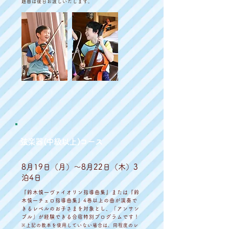
題曲は後日お渡しいたします。
弦楽器(中級以上)コース
8月19日（月）〜8月22日（木）3
泊4日
『鈴木慎一ヴァイオリン指導曲集』または『鈴
木慎一チェロ指導曲集』4巻以上の曲が演奏で
きるレベルのお子さまを対象とし、「アンサン
ブル」が経験できる合宿特別プログラムです！
※上記の教本を使用していない場合は、同程度のレ