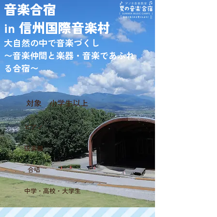
音楽合宿
in 信州国際
音楽村
大自然の中で音楽づくし
〜音楽仲間と楽器・音楽であふれ
る合宿〜
対象 小学生以上
ピアノ
弦楽器
合唱
中学・高校・大学生