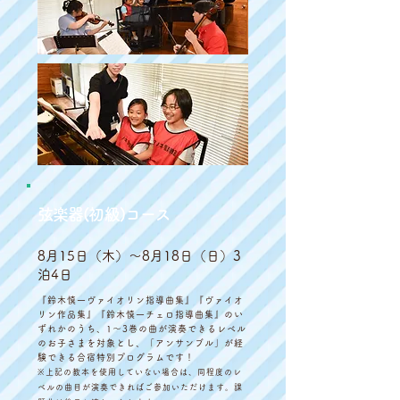
弦楽器(初級)コース
8月15日（木）〜8月18日（日）3
泊4日
『鈴木慎一ヴァイオリン指導曲集』『ヴァイオ
リン作品集』『鈴木慎一チェロ指導曲集』のい
ずれかのうち、1〜3巻の曲が演奏できるレベル
のお子さまを対象とし、「アンサンブル」が経
験できる合宿特別プログラムです！
※上記の教本を使用していない場合は、同程度のレ
ベルの曲目が演奏できればご参加いただけます。課