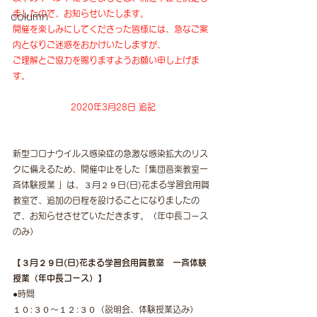
ましたので、お知らせいたします。
column
開催を楽しみにしてくださった皆様には、急なご案
内となりご迷惑をおかけいたしますが、
ご理解とご協力を賜りますようお願い申し上げま
す。
2020年3月28日 追記
新型コロナウイルス感染症の急激な感染拡大のリス
クに備えるため、開催中止をした「集団音楽教室一
斉体験授業 」は​、３月２９日(日)花まる学習会用賀
教室で、追加の日程を設けることになりましたの
で、お知らせさせていただきます。（年中長コース
のみ）
【３月２９日(日)花まる学習会用賀教室　一斉体験
授業（年中長コース）】
●時間
１０:３０～１２:３０（説明会、体験授業込み）