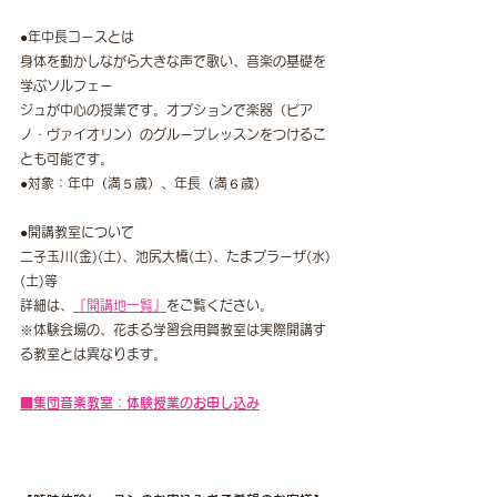
●年中長コースとは
身体を動かしながら大きな声で歌い、音楽の基礎を
学ぶソルフェー
ジュが中心の授業です。オプションで楽器（ピア
ノ・ヴァイオリン）のグループレッスンをつけるこ
とも可能です。
●対象：年中（満５歳）、年長（満６歳）
●開講教室について
二子玉川(金)(土)、池尻大橋(土)、たまプラーザ(水)
(土)等
詳細は、
『開講地一覧』
をご覧ください。
※体験会場の、花まる学習会用賀教室は実際開講す
る教室とは異なります。
■集団音楽教室：体験授業のお申し込み