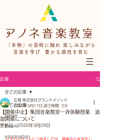
「本物」の芸術に触れ 楽しみながら
音楽を学び 豊かな感性を育む
記事
全ての記事
広報 株式会社グランドメソッド
全ての記事
2020年3月17日
読了時間: 2分
【開催中止】集団音楽教室一斉体験授業 追
News
加開催について​
更新日：
2020年3月29日
Event
information
以下のイベントにつきましては、開催中止を決定し