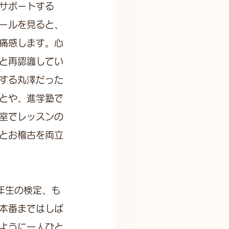
サポートする
ールを見ると、
痛感します。心
と再認識してい
する丸澤だった
とや、進学塾で
室でレッスンの
とお稽古を両立
年生の検定、も
本番まではしば
ように一人ひと