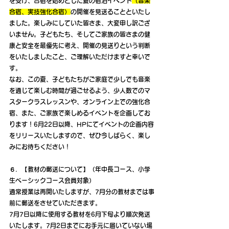
を受け、合宿を始めとした夏の宿泊イベント
（音楽
合宿、実技強化合宿）
の開催を見送ることといたし
ました。楽しみにしていた皆さま、大変申し訳ござ
いません。子どもたち、そしてご家族の皆さまの健
康と安全を最優先に考え、開催の見送りという判断
をいたしましたこと、ご理解いただけますと幸いで
す。
なお、この夏、子どもたちがご家庭で少しでも音楽
を通じて楽しむ時間が過ごせるよう、少人数でのマ
スタークラスレッスンや、オンライン上での強化合
宿、また、ご家族で楽しめるイベントを企画してお
ります！6月22日以降、HPにてイベントの企画内容
をリリースいたしますので、ぜひ今しばらく、楽し
みにお待ちください！
６．【教材の郵送について】（年中長コース、小学
生ベーシックコース会員対象）
通常授業は再開いたしますが、7月分の教材までは事
前に郵送をさせていただきます。
7月7日以降に使用する教材を6月下旬より順次発送
いたします。7月2日までにお手元に届いていない場