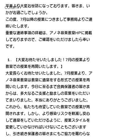
平素より大変お世話になっております。皆さま、い
column
かがお過ごしでしょうか。
この度、7月以降の授業につきまして事務局よりご連
絡いたします。
重要な連絡事項の詳細は、アノネ音楽教室HPに掲載
しておりますので、ご確認をいただけましたら幸い
です。
 １．【大変お待たせいたしました！7月の授業より
教室での授業を再開いたします。】
大変長らくお待たせいたしました。7月授業より、ア
ノネ音楽教室は教室に通室をする形式での授業を再
開いたします。今日に至るまで会員保護者の皆さま
からは、多大なるご支援と励ましの言葉をいただい
てまいりました。本当にありがとうございました。
これから、私たちも待望していた教室での授業が再
開されます。しかし、より感染リスクを軽減し安心
して通室をしていただけるように、授業スタイルを
変更していかなければいけないこともございます
し、引き続き保護者の皆さまにもご協力を賜わらな