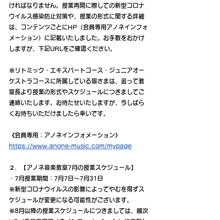
ければなりません。授業再開に際しての新型コロナ
ウイルス感染防止対策や、授業の形式に関する詳細
は、コンテンツごとにHP（会員専用アノネインフォ
メーション）に記載いたしました。お手数をおかけ
しますが、下記URLをご確認ください。
※リトミック・エキスパートコース・ジュニアオー
ケストラコースに所属している皆さまは、追って教
室長より授業の形式やスケジュールにつきましてご
連絡いたします。お待たせいたしますが、今しばら
くお待ちいただけましたら幸いです。
《会員専用：アノネインフォメーション》
https://www.anone-music.com/mypage
２．【アノネ音楽教室7月の授業スケジュール】
・7月授業期間：7月7日～7月31日
※新型コロナウイルスの影響によってやむを得ずス
ケジュールが変更になる可能性がございます。
※8月以降の授業スケジュールにつきましては、順次