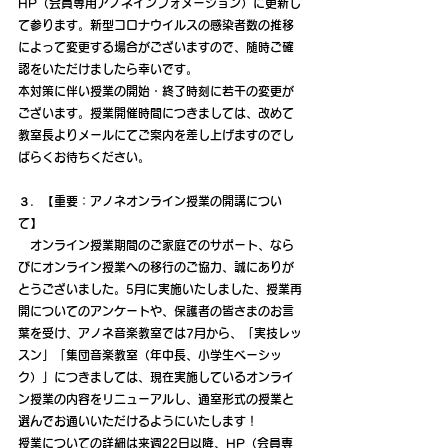
HP（会員専用アノネインフォメーション）に更新し
て参ります。新型コロナウイルスの感染者数の推移
によって変更する場合がございますので、随時ご確
認をいただけましたら幸いです。
本対策に伴い授業の開始・終了時刻に若干の変更が
ございます。授業開催時間につきましては、改めて
教室長よりメールにてご案内を差し上げますのでし
ばらくお待ちください。
３．【重要：アノネオンライン授業の開講につい
て】
　オンライン授業期間のご家庭でのサポート、なら
びにオンライン授業への移行のご協力、誠にありが
とうございました。5月に実施いたしました、授業再
開についてのアンケートや、保護者の皆さまのお言
葉を受け、アノネ音楽教室では7月から、「実技レッ
スン」「集団音楽教室（年中長、小学生ベーシッ
ク）」につきましては、現在実施しているオンライ
ン授業の内容をリニューアルし、通室形式の授業と
選んでお通いいただけるようにいたします！
授業についての詳細は来週22日以降、HP（会員専